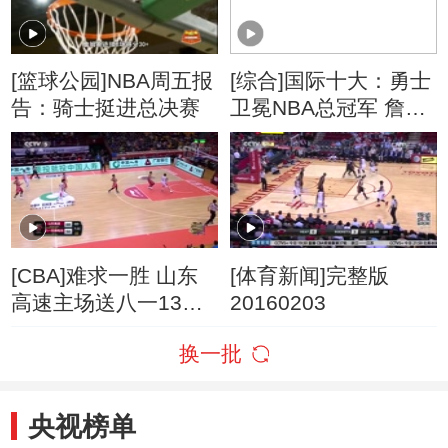
[篮球公园]NBA周五报
[综合]国际十大：勇士
告：骑士挺进总决赛
卫冕NBA总冠军 詹姆
斯转投湖人改写格局
[CBA]难求一胜 山东
[体育新闻]完整版
高速主场送八一13连
20160203
败
换一批
央视榜单