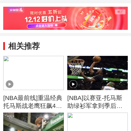
相关推荐
[NBA最前线]重温经典
[NBA]以赛亚-托马斯
托马斯战老鹰狂飙42
助绿衫军拿到季后赛
分
赛点