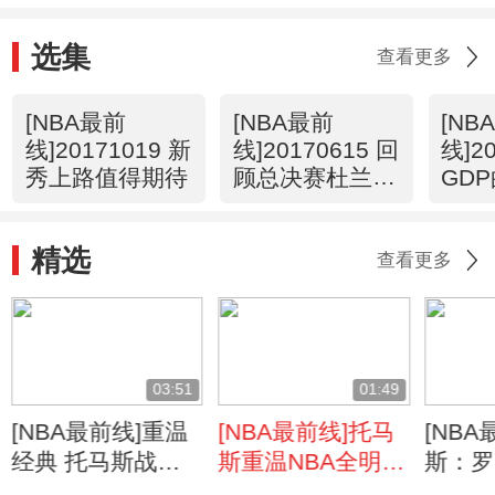
选集
查看更多
[NBA最前
[NBA最前
[NB
线]20171019 新
线]20170615 回
线]2
秀上路值得期待
顾总决赛杜兰特
GD
精彩表现
录
精选
查看更多
03:51
01:49
[NBA最前线]重温
[NBA最前线]托马
[NB
经典 托马斯战老
斯重温NBA全明星
斯：罗
鹰狂飙42分
技巧挑战赛
导师之