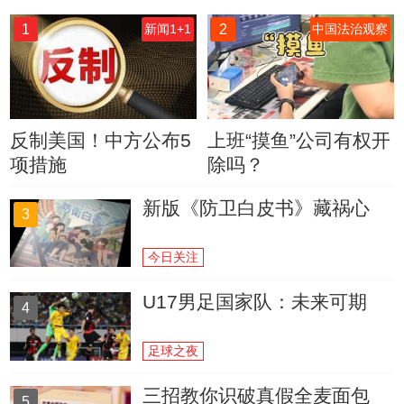
1
2
新闻1+1
中国法治观察
反制美国！中方公布5
上班“摸鱼”公司有权开
项措施
除吗？
新版《防卫白皮书》藏祸心
3
今日关注
U17男足国家队：未来可期
4
足球之夜
三招教你识破真假全麦面包
5