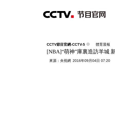
首頁
直播
節目單
綜合
新聞
財經
綜藝
中文國際
體
CCTV節目官網-CCTV-5
體育晨報
[NBA]“萌神”庫裏造訪羊城
來源：
央視網
2016年09月04日 07:20