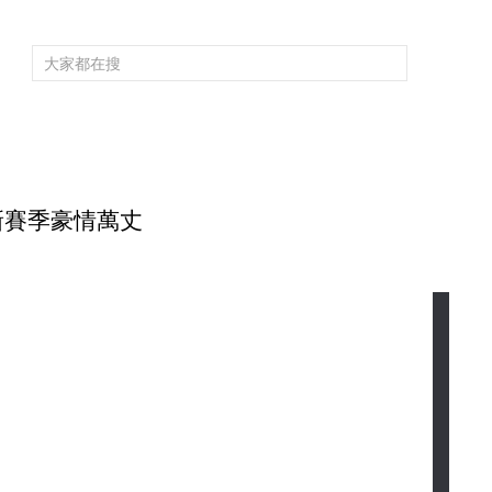
頻道大全
欄目大全
片庫
4K專區
聽
育
電影
國防軍事
電視劇
紀錄
科教
戲曲
社會與法
少
 新賽季豪情萬丈