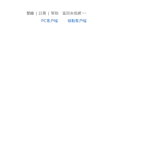
登錄
|
註冊
|
幫助
返回央視網
>>
PC客戶端
移動客戶端
音
熱榜
微視頻
兒
音樂
體育賽事
農業農村