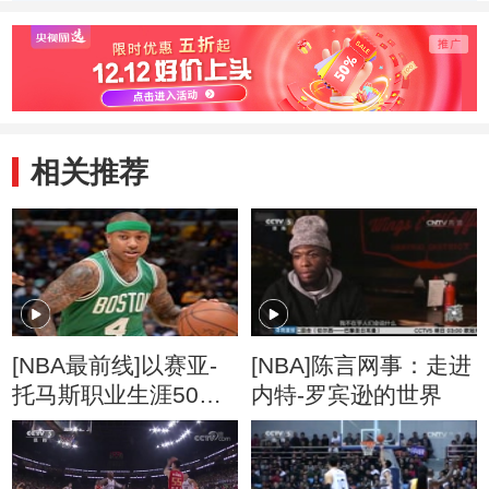
相关推荐
[NBA最前线]以赛亚-
[NBA]陈言网事：走进
托马斯职业生涯50佳
内特-罗宾逊的世界
球