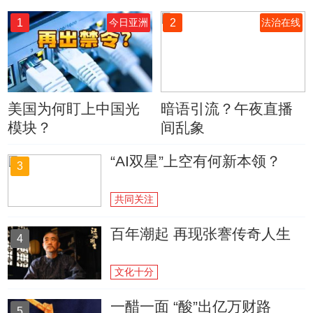
1
2
今日亚洲
法治在线
美国为何盯上中国光
暗语引流？午夜直播
模块？
间乱象
“AI双星”上空有何新本领？
3
共同关注
百年潮起 再现张謇传奇人生
4
文化十分
一醋一面 “酸”出亿万财路
5