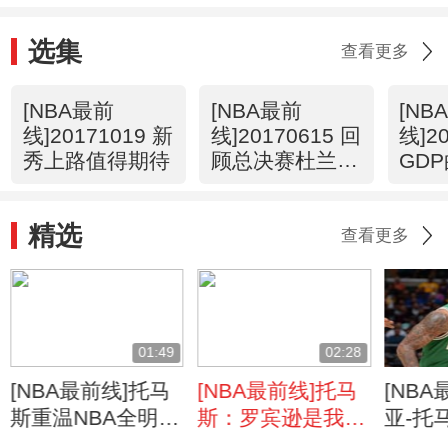
选集
查看更多
[NBA最前
[NBA最前
[NB
线]20171019 新
线]20170615 回
线]2
秀上路值得期待
顾总决赛杜兰特
GD
精彩表现
录
精选
查看更多
01:49
02:28
[NBA最前线]托马
[NBA最前线]托马
[NB
斯重温NBA全明星
斯：罗宾逊是我的
亚-托
技巧挑战赛
导师之一
涯50