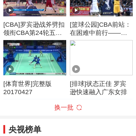
[CBA]罗宾逊战斧劈扣
[篮球公园]CBA前站：
领衔CBA第24轮五佳
在困难中前行——辽
球
宁队
[体育世界]完整版
[排球]状态正佳 罗宾
20170427
逊快速融入广东女排
换一批
央视榜单