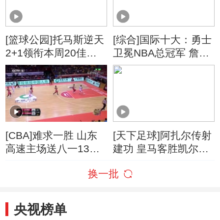
[篮球公园]托马斯逆天
[综合]国际十大：勇士
2+1领衔本周20佳好
卫冕NBA总冠军 詹姆
球
斯转投湖人改写格局
[CBA]难求一胜 山东
[天下足球]阿扎尔传射
高速主场送八一13连
建功 皇马客胜凯尔特
败
人
换一批
央视榜单