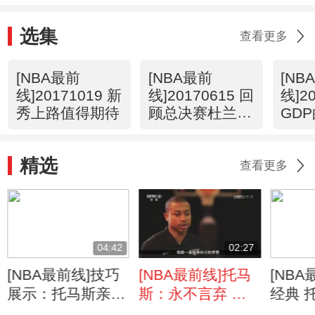
选集
查看更多
[NBA最前
[NBA最前
[NB
线]20171019 新
线]20170615 回
线]2
秀上路值得期待
顾总决赛杜兰特
GD
精彩表现
录
精选
查看更多
04:42
02:27
[NBA最前线]技巧
[NBA最前线]托马
[NB
展示：托马斯亲授
斯：永不言弃 下
经典 
进攻必杀技
赛季会更好
鹰狂飙