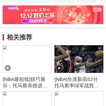
相关推荐
[NBA最前线]技巧展
[NBA]生涯新高52分
示：托马斯亲授进攻
托马斯率绿军战胜热
必杀技
火