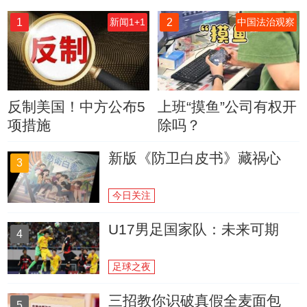
1
2
新闻1+1
中国法治观察
反制美国！中方公布5
上班“摸鱼”公司有权开
项措施
除吗？
新版《防卫白皮书》藏祸心
3
今日关注
U17男足国家队：未来可期
4
足球之夜
三招教你识破真假全麦面包
5