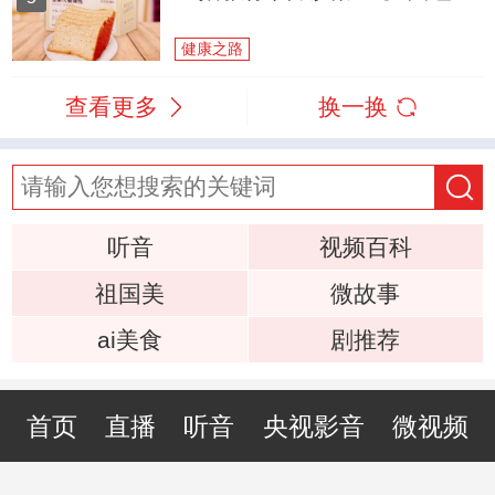
健康之路
查看更多
换一换
听音
视频百科
祖国美
微故事
ai美食
剧推荐
首页
直播
听音
央视影音
微视频