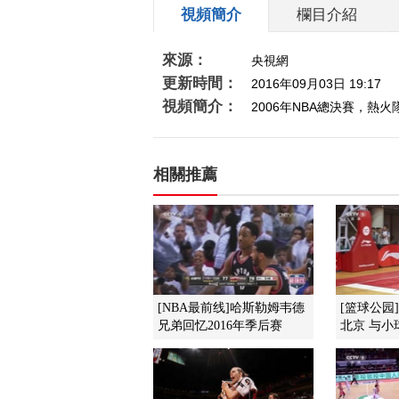
視頻簡介
欄目介紹
來源：
央視網
更新時間：
2016年09月03日 19:17
視頻簡介：
2006年NBA總決賽，
相關推薦
[NBA最前线]哈斯勒姆韦德
[篮球公园
兄弟回忆2016年季后赛
北京 与小