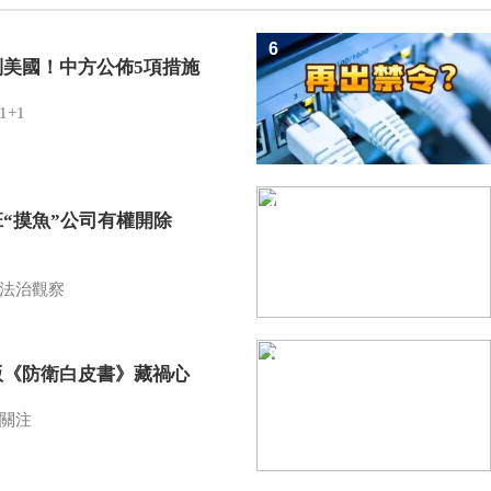
6
制美國！中方公佈5項措施
1+1
7
班“摸魚”公司有權開除
？
法治觀察
8
版《防衛白皮書》藏禍心
關注