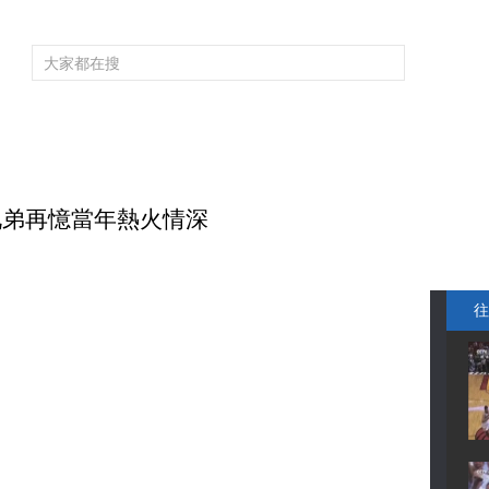
頻道大全
欄目大全
片庫
4K專區
聽
育
電影
國防軍事
電視劇
紀錄
科教
戲曲
社會與法
少
德兄弟再憶當年熱火情深
往