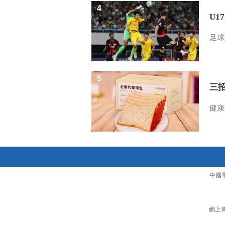
4
U1
足球
5
三
健康
中國
網上傳