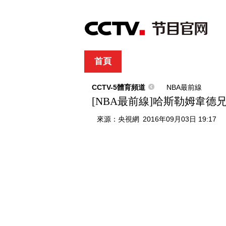
首頁
直播
節目單
綜合
新聞
財經
綜藝
中文國際
體
CCTV-5體育頻道
NBA最前線
[NBA最前線]哈斯勒姆韋
來源：
央視網
2016年09月03日 19:17