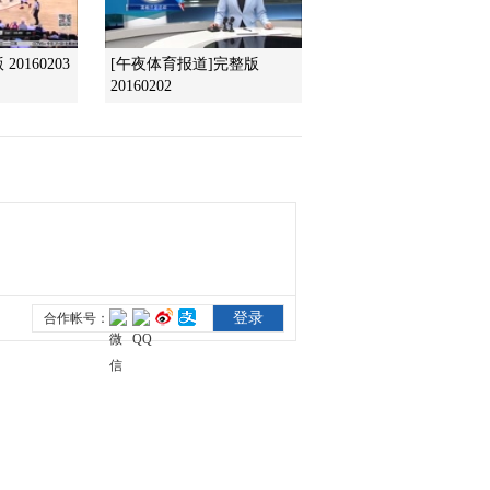
2016-06-09 20:59:17
0160203
[午夜体育报道]完整版
20160202
[NBA最前线]张卫平旧金
山带来汤普森采访
2016-06-09 20:12:14
[NBA最前线]状元秀博古
特职业生涯至今记录
2016-06-09 19:54:14
[NBA最前线]回顾勇士骑
士总决赛第二场
2016-06-09 19:46:16
[NBA最前线]回顾利文斯
顿职业生涯之路