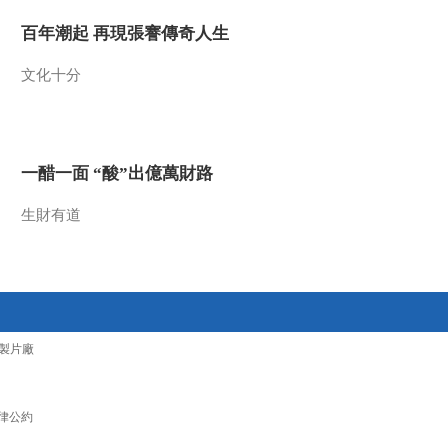
2016-06-02 19:12:13
百年潮起 再現張謇傳奇人生
[NBA最前线]大胡子詹姆
文化十分
斯-哈登的巨星成长史
2016-05-26 21:43:15
一醋一面 “酸”出億萬財路
[NBA最前线]周琦参试训
“大魔王”能否征战NBA
生財有道
2016-05-26 21:18:15
[NBA最前线]未来之星唐
斯NBA第一年纪录
製片廠
2016-05-26 21:14:15
[NBA最前线]雷霆大胜勇
士夺赛点 西部决赛分析
律公約