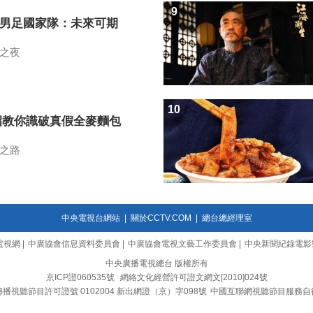
9
7男足國家隊：未來可期
之夜
10
招教你識破真假全麥麵包
之路
中央電視台網站
|
關於CCTV.COM
|
總台總經理室
電視網
|
中廣協會信息資料委員會
|
中廣協會電視文藝工作委員會
|
中央新聞紀錄電影
中央廣播電視總台 版權所有
京ICP證060535號
網絡文化經營許可證文網文[2010]024號
播視聽節目許可證號 0102004 新出網證（京）字098號
中國互聯網視聽節目服務自