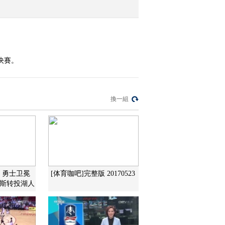
2016-09-03 18:54:14
[NBA最前线]拉塞尔做客
NBA最前线专访
決賽。
2016-06-09 21:59:16
[NBA最前线]总决赛也是
換一組
教练之间的比拼
2016-06-09 21:05:17
[NBA最前线]回顾勇士骑
士总决赛第三场
：勇士卫冕
[体育咖吧]完整版 20170523
姆斯转投湖人
2016-06-09 21:01:15
[NBA最前线]英雄硬碰硬
回顾凯尔特人骑士大战