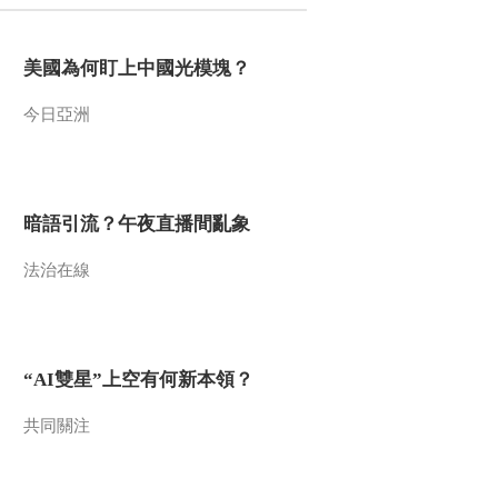
2016-06-09 19:36:16
美國為何盯上中國光模塊？
[NBA最前线]回顾勇士骑
士总决赛第一场
今日亞洲
2016-06-09 19:27:14
[NBA最前线]库里职业生
涯50佳球
暗語引流？午夜直播間亂象
法治在線
2016-06-02 19:35:19
[NBA最前线]库里超强个
人进攻集锦
“AI雙星”上空有何新本領？
2016-06-02 19:20:15
共同關注
[NBA最前线]回顾勇士雷
霆七场西决大战