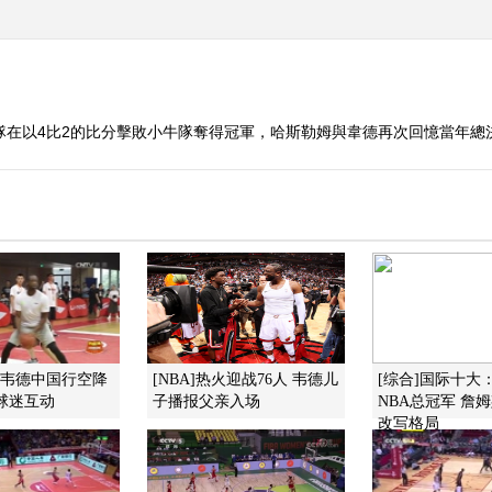
熱火隊在以4比2的比分擊敗小牛隊奪得冠軍，哈斯勒姆與韋德再次回憶當年總
]韦德中国行空降
[NBA]热火迎战76人 韦德儿
[综合]国际十大
球迷互动
子播报父亲入场
NBA总冠军 詹
改写格局