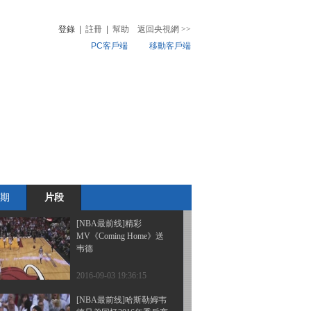
NBA全明星技巧挑战赛
登錄
|
註冊
|
幫助
返回央視網
>>
PC客戶端
移動客戶端
2016-09-04 19:18:14
[NBA最前线]托马斯：罗
音
熱榜
宾逊是我的导师之一
微視頻
兒
音樂
體育賽事
農業農村
2016-09-04 19:10:16
[NBA最前线]以赛亚-托马
斯职业生涯50佳球
期
片段
2016-09-04 19:03:14
[NBA最前线]精彩
MV《Coming Home》送
韦德
2016-09-03 19:36:15
[NBA最前线]哈斯勒姆韦