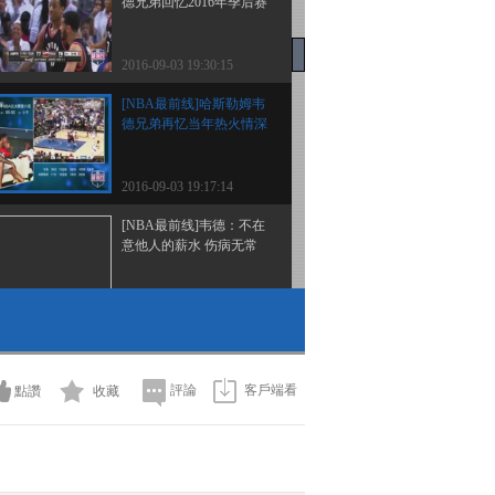
德兄弟回忆2016年季后赛
2016-09-03 19:30:15
[NBA最前线]哈斯勒姆韦
德兄弟再忆当年热火情深
2016-09-03 19:17:14
[NBA最前线]韦德：不在
意他人的薪水 伤病无常
2016-09-03 19:05:14
[NBA最前线]韦德：被热
火选中是最难忘的瞬间
評論
客戶端看
點讚
收藏
2016-09-03 19:02:13
[NBA最前线]韦德现场讲
解挡拆战术与盖帽技术