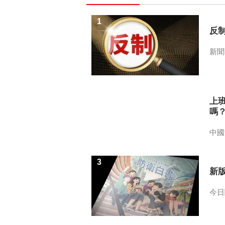
1
反
新聞
2
上
嗎
中國
3
新
今日