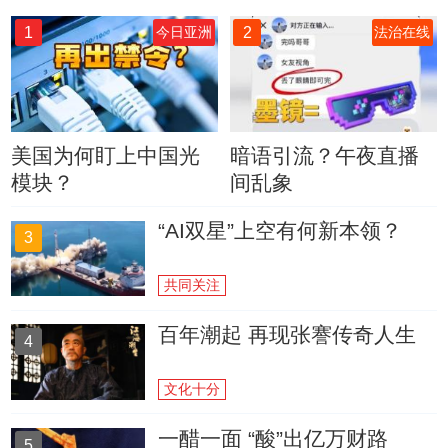
1
2
今日亚洲
法治在线
美国为何盯上中国光
暗语引流？午夜直播
模块？
间乱象
“AI双星”上空有何新本领？
3
共同关注
百年潮起 再现张謇传奇人生
4
文化十分
一醋一面 “酸”出亿万财路
5