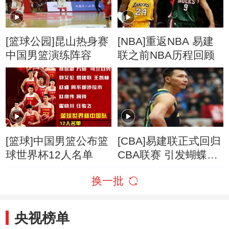
[篮球公园]昆山热身赛
[NBA]重返NBA 易建
中国男篮演练阵容
联之前NBA历程回顾
[篮球]中国男篮公布篮
[CBA]易建联正式回归
球世界杯12人名单
CBA联赛 引发蝴蝶效
应
换一批
央视榜单