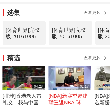
选集
查看更多
[体育世界]完整
[体育世界]完整
[体
版 20161006
版 20161005
版 2
精选
查看更多
04:28
02:17
[排球]香港老人雷
[NBA]新赛季易建
[NB
礼义：我与中国女
联重返NBA 球迷
名新援
排40年
大方送祝福
易建联