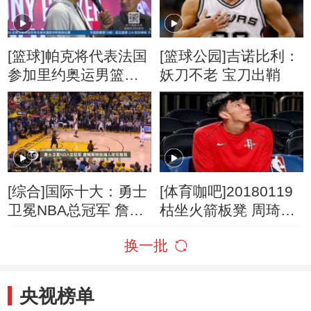
[篮球]帕克将代表法国
[篮球公园]吉诺比利：
参加里约奥运男篮落
妖刀不老 宝刀出鞘
选赛
[综合]国际十大：勇士
[体育咖吧]20180119
卫冕NBA总冠军 詹姆
枯坐火箭板凳 周琦该
斯转投湖人改写格局
回来吗？
换一批
央视榜单