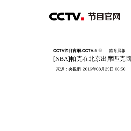
首頁
直播
節目單
綜合
新聞
財經
綜藝
中文國際
體
CCTV節目官網-CCTV-5
體育晨報
[NBA]帕克在北京出席匹克
來源：
央視網
2016年08月29日 06:50