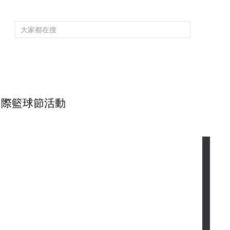
頻道大全
欄目大全
片庫
4K專區
聽
育
電影
國防軍事
電視劇
紀錄
科教
戲曲
社會與法
少
國際籃球節活動