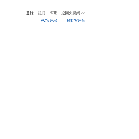
登錄
|
註冊
|
幫助
返回央視網
>>
PC客戶端
移動客戶端
音
熱榜
微視頻
兒
音樂
體育賽事
農業農村