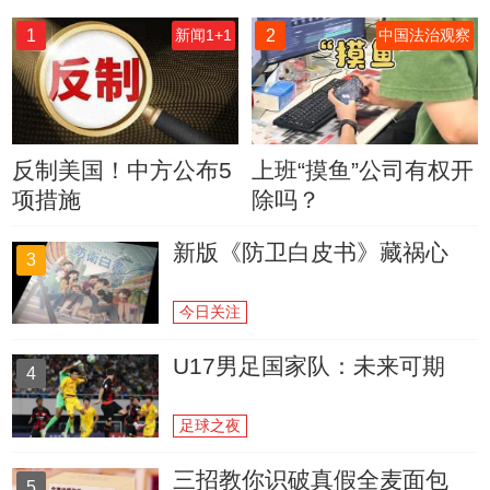
1
2
新闻1+1
中国法治观察
反制美国！中方公布5
上班“摸鱼”公司有权开
项措施
除吗？
新版《防卫白皮书》藏祸心
3
今日关注
U17男足国家队：未来可期
4
足球之夜
三招教你识破真假全麦面包
5