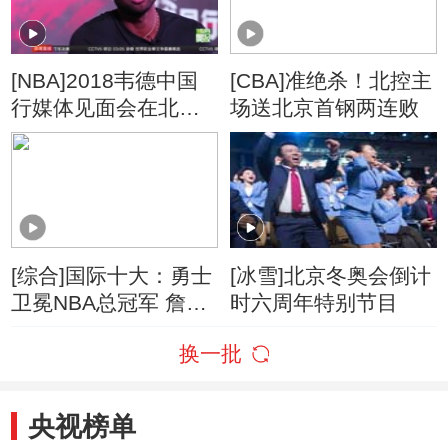
[NBA]2018韦德中国
[CBA]准绝杀！北控主
行媒体见面会在北京
场送北京首钢两连败
举行
[综合]国际十大：勇士
[冰雪]北京冬奥会倒计
卫冕NBA总冠军 詹姆
时六周年特别节目
斯转投湖人改写格局
换一批
央视榜单