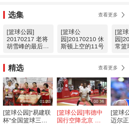
选集
查看更多
[篮球公园]
[篮球公
[篮
20170217 老将
园]20170210 休
园]2
胡雪峰的最后一
斯顿上空的11号
常篮
季
短路
精选
查看更多
01:20
00:36
[篮球公园]“易建联
[篮球公园]韦德中
[篮球
杯”全国篮球三人
国行空降北京 与
迈尔正
赛落幕
小球迷互动
NBA