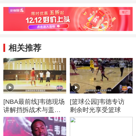
相关推荐
[NBA最前线]韦德现场
[篮球公园]韦德专访
讲解挡拆战术与盖帽
剩余时光享受篮球
技术