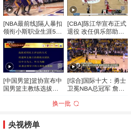
[NBA最前线]隔人暴扣
[CBA]陈江华宣布正式
领衔小斯职业生涯50
退役 改任俱乐部助理
佳球
教练
[中国男篮]篮协宣布中
[综合]国际十大：勇士
国男篮主教练选拔方
卫冕NBA总冠军 詹姆
案
斯转投湖人改写格局
换一批
央视榜单