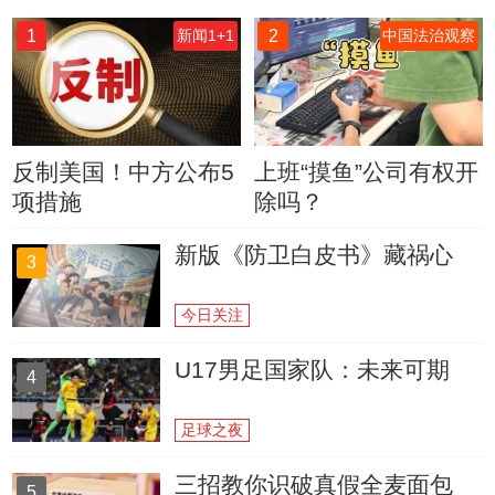
1
2
新闻1+1
中国法治观察
反制美国！中方公布5
上班“摸鱼”公司有权开
项措施
除吗？
新版《防卫白皮书》藏祸心
3
今日关注
U17男足国家队：未来可期
4
足球之夜
三招教你识破真假全麦面包
5