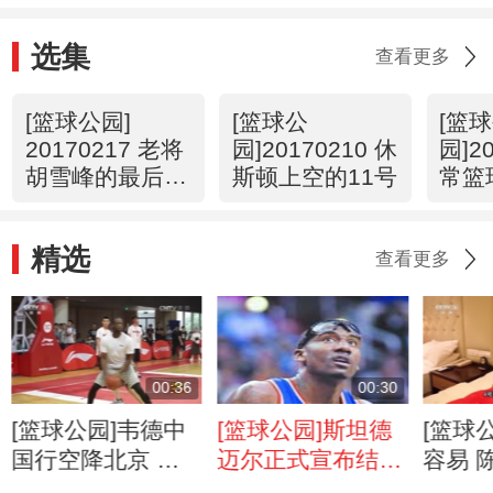
选集
查看更多
[篮球公园]
[篮球公
[篮
20170217 老将
园]20170210 休
园]2
胡雪峰的最后一
斯顿上空的11号
常篮
季
短路
精选
查看更多
00:36
00:30
[篮球公园]韦德中
[篮球公园]斯坦德
[篮球
国行空降北京 与
迈尔正式宣布结束
容易 
小球迷互动
NBA生涯
次奥运