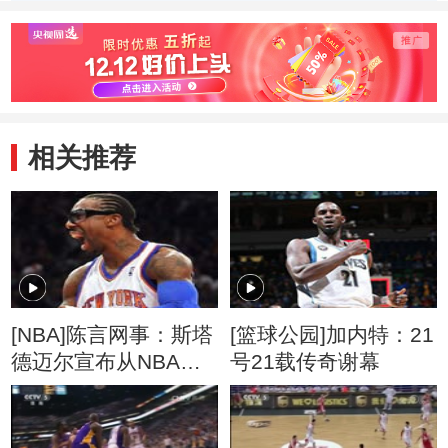
相关推荐
[NBA]陈言网事：斯塔
[篮球公园]加内特：21
德迈尔宣布从NBA退
号21载传奇谢幕
役