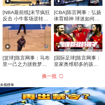
[NBA最前线]末节疯狂
[CBA]陈言网事：弘扬
反击 小牛客场逆转奇
体育精神 球迷如何表
才
达爱
[篮球]陈言网事：马布
[国际足球]陈言网事：
里一己之力拯救梦之
皇家奥维耶多的孩子
队
们
换一批
央视榜单