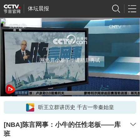
体坛晨报
网络开小差了，请稍后再试
听王立群讲历史 千古一帝秦始皇
[NBA]陈言网事：小牛的任性老板——库
班