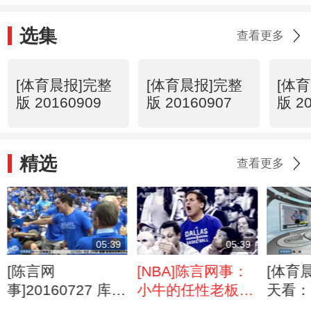
选集
查看更多
[体育晨报]完整
[体育晨报]完整
[体
版 20160909
版 20160907
版 2
精选
查看更多
05:39
05:39
[陈言网
[NBA]陈言网事：
[体育
事]20160727 库班
小牛的任性老板
天看：
的故事
——库班