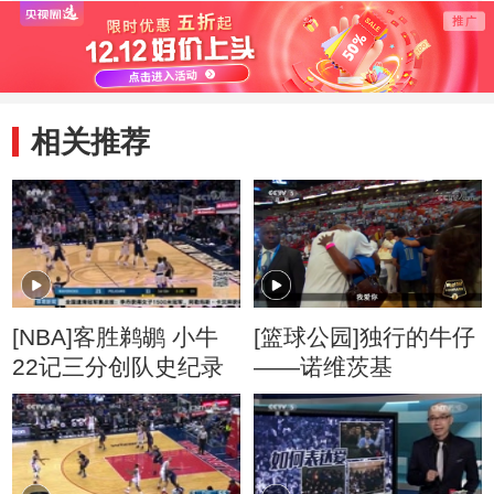
相关推荐
[NBA]客胜鹈鹕 小牛
[篮球公园]独行的牛仔
22记三分创队史纪录
——诺维茨基