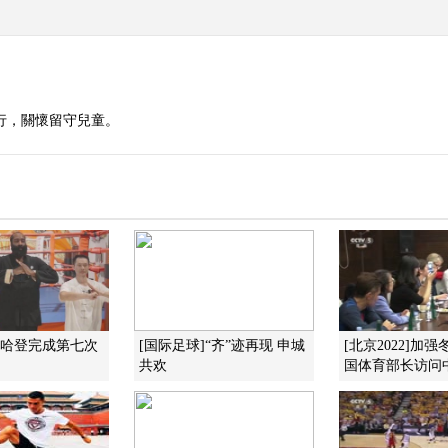
行，關懷留守兒童。
]哈登完成第七次
[国际足球]“齐”迹再现 申城
[北京2022]加
共欢
国体育部长访问