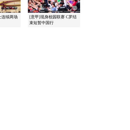
2016-07-24 06:52:05
骑士连续两场
[意甲]现身校园联赛 C罗结
束短暂中国行
[赛车]赛车手的后盾 走进
陶永明的“沙漠人家”
2016-07-23 08:03:06
[赛车]丝绸之路越野拉力
赛 “老江湖”的新征程
2016-07-23 08:00:06
[赛车]丝绸之路越野拉力
赛 中国车手以稳为主
2016-07-23 07:56:06
[赛车]丝绸之路越野拉力
赛 德普雷夺冠在望