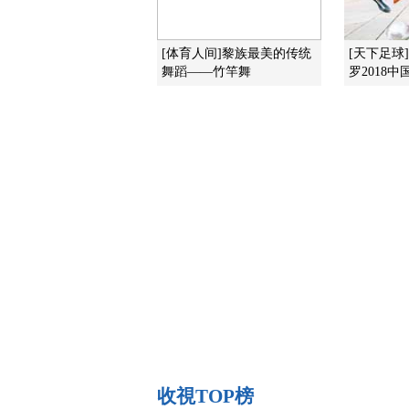
[体育人间]黎族最美的传统
[天下足球
舞蹈——竹竿舞
罗2018中
收視TOP榜