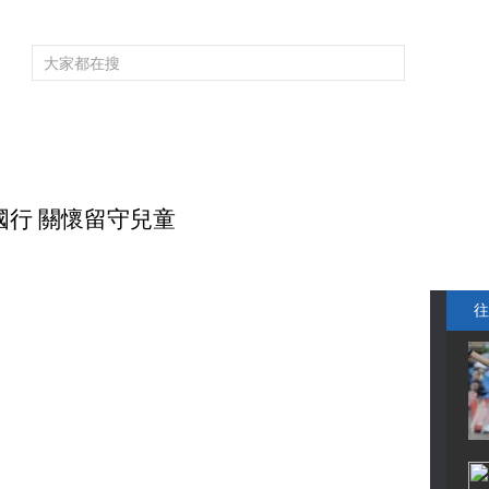
頻道大全
欄目大全
片庫
4K專區
聽
育
電影
國防軍事
電視劇
紀錄
科教
戲曲
社會與法
少
中國行 關懷留守兒童
往