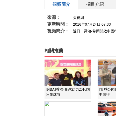
視頻簡介
欄目介紹
來源：
央視網
更新時間：
2016年07月24日 07:33
視頻簡介：
近日，喬治-希爾開啟中國
相關推薦
[NBA]乔治-希尔助力2016国
[篮球公园
际篮球节
中国行