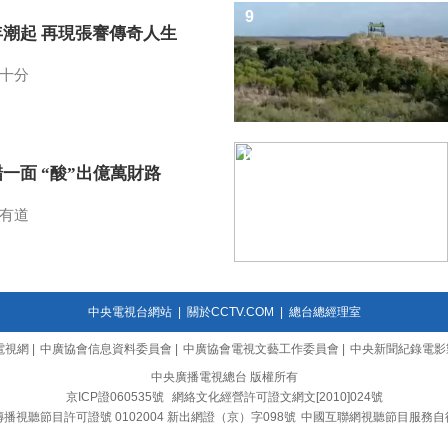
9
年潮起 再現張謇傳奇人生
十分
10
一面 “酸”出億萬財路
有道
中央電視台網站
|
關於CCTV.COM
|
總台總經理室
電視網
|
中廣協會信息資料委員會
|
中廣協會電視文藝工作委員會
|
中央新聞紀錄電影
中央廣播電視總台 版權所有
京ICP證060535號
網絡文化經營許可證文網文[2010]024號
播視聽節目許可證號 0102004 新出網證（京）字098號
中國互聯網視聽節目服務自