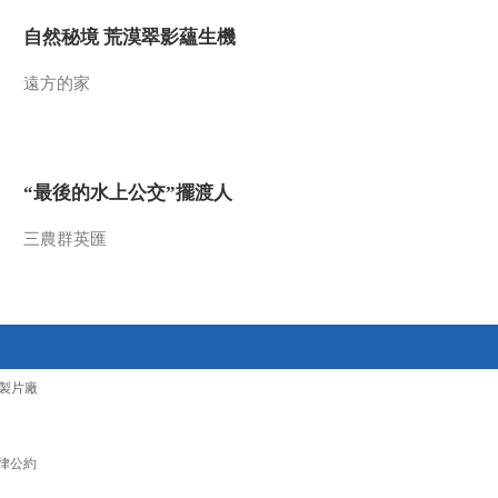
2016-07-23 07:04:06
自然秘境 荒漠翠影蘊生機
[自行车]法国选手首夺冠
遠方的家
弗鲁姆摔车仍保黄衫不失
2016-07-23 07:00:06
“最後的水上公交”擺渡人
[篮球]匹克与阿根廷篮球
联赛正式签订协议
三農群英匯
2016-07-23 06:58:05
[综合]匹克与美国大学生
运动会再次牵手续约
製片廠
2016-07-23 06:57:05
[棋牌]2016年全国围棋段
位赛在浙江奉化开幕
律公約