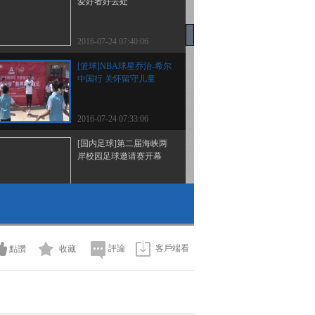
爱好者好去处
2016-07-24 07:40:06
[篮球]NBA球星乔治-希尔
中国行 关怀留守儿童
2016-07-24 07:33:06
[国内足球]第二届海峡两
岸校园足球邀请赛开幕
2016-07-24 07:29:05
[皮划艇]雪山草地越野皮
划艇挑战赛举行发布会
評論
客戶端看
點讚
收藏
2016-07-24 07:26:05
[棋牌]国象联赛嘉兴站 上
海继续排名榜首