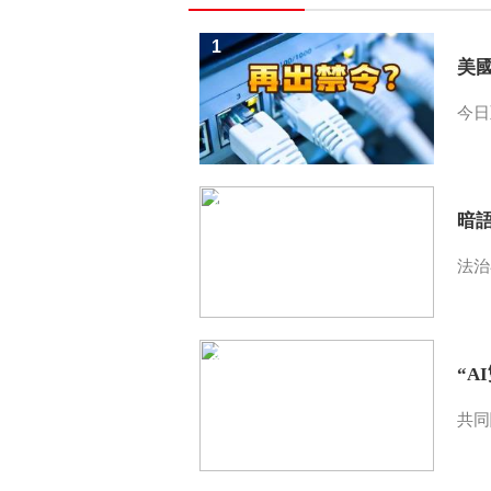
1
美
今日
2
暗
法治
3
“A
共同