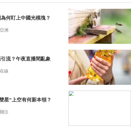
6
國為何盯上中國光模塊？
亞洲
7
語引流？午夜直播間亂象
在線
8
I雙星”上空有何新本領？
關注