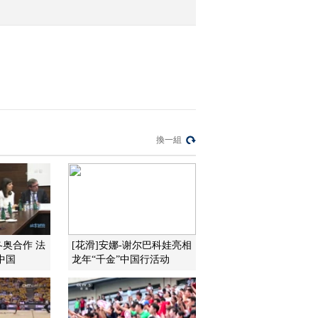
2016-07-24 07:22:07
[综合]申冬奥一周年 点
播“炫彩”水立方
2016-07-24 07:15:06
[举重]奔赴里约 中国举重
換一組
队开启里约奥运征程
2016-07-24 07:10:06
[田径]13米85 陈婷获20岁
以下女子三级跳冠军
强冬奥合作 法
[花滑]安娜-谢尔巴科娃亮相
中国
龙年“千金”中国行活动
2016-07-24 07:03:05
[田径]高兴龙再夺钻石联
赛男子跳远冠军