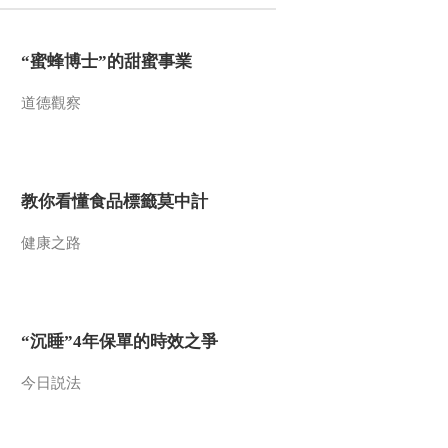
2016-07-23 07:54:06
“蜜蜂博士”的甜蜜事業
[羽毛球]人在奥运年——
张楠：无法享受 只有坚
道德觀察
持
2016-07-23 07:30:06
[田径]里约号角：钻石联
赛伦敦站董斌三级跳第三
教你看懂食品標籤莫中計
健康之路
2016-07-23 07:15:08
[体育晨报]历史今天看：7
月23日
“沉睡”4年保單的時效之爭
2016-07-23 07:07:07
今日説法
[自行车]环法大赛：勃朗
峰下的“自行车博览会”