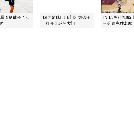
]霸道总裁来了 C
[国内足球]《破门》为孩子
[NBA最前线]
国行
们打开足球的大门
三分雨完胜老鹰