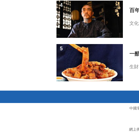
4
百
文化
5
一醋
生財
中國
網上傳