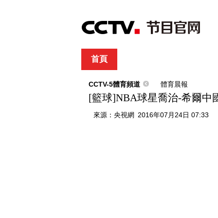
首頁
直播
節目單
綜合
新聞
財經
綜藝
中文國際
體
CCTV-5體育頻道
體育晨報
[籃球]NBA球星喬治-希爾
來源：
央視網
2016年07月24日 07:33