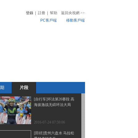
约 中国击剑队出征
登錄
|
註冊
|
幫助
返回央視網
>>
PC客戶端
移動客戶端
2016-07-24 08:10:06
[田径]里约号角：为奥运
音
熱榜
热身 钻石联频现佳绩
微視頻
兒
音樂
體育賽事
農業農村
2016-07-24 08:06:06
[体育晨报]历史今天看：7
月24日
期
片段
2016-07-24 08:04:06
[自行车]环法第20赛段 高
海拔激战无碍环法大局
2016-07-24 07:59:06
[田径]贵州六盘水 马拉松