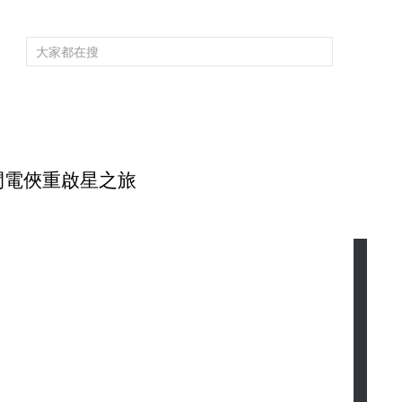
頻道大全
欄目大全
片庫
4K專區
聽
育
電影
國防軍事
電視劇
紀錄
科教
戲曲
社會與法
少
閃電俠重啟星之旅