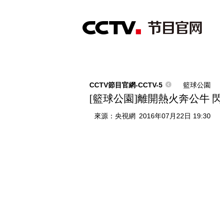
首頁
直播
節目單
綜合
新聞
財經
綜藝
中文國際
體
CCTV節目官網-CCTV-5
籃球公園
[籃球公園]離開熱火奔公牛 
來源：
央視網
2016年07月22日 19:30