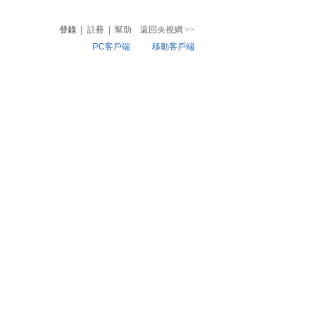
登錄
|
註冊
|
幫助
返回央視網
>>
PC客戶端
移動客戶端
音
熱榜
微視頻
兒
音樂
體育賽事
農業農村