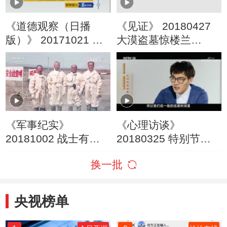
《道德观察（日播
《见证》 20180427
版）》 20171021 为
大漠盗墓惊楼兰
了我们的中国梦
（上）
（六）“网红医生”骆抗
先
《军事纪实》
《心理访谈》
20181002 战士有颗
20180325 特别节目
忠诚的心② 罗布泊的
心理的故事·我的双面
换一批
国之脊梁
女友
央视榜单