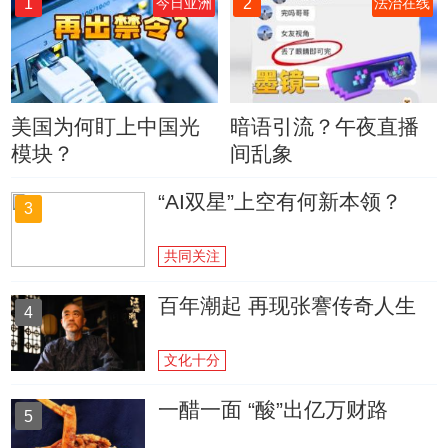
1
2
今日亚洲
法治在线
美国为何盯上中国光
暗语引流？午夜直播
模块？
间乱象
“AI双星”上空有何新本领？
3
共同关注
百年潮起 再现张謇传奇人生
4
文化十分
一醋一面 “酸”出亿万财路
5