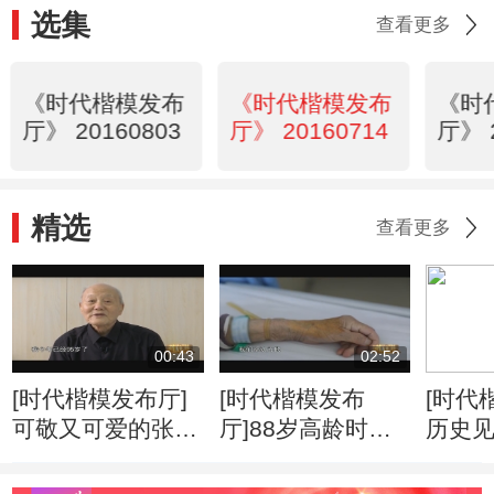
选集
查看更多
《时代楷模发布
《时代楷模发布
《时
厅》 20160803
厅》 20160714
厅》 
精选
查看更多
00:43
02:52
[时代楷模发布厅]
[时代楷模发布
[时代
可敬又可爱的张富
厅]88岁高龄时，
历史
清老人
高位截肢，靠自己
子
的力量站起来