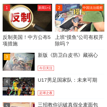
1
2
新闻1+1
中国法治观察
反制美国！中方公布5
上班“摸鱼”公司有权开
项措施
除吗？
新版《防卫白皮书》藏祸心
3
今日关注
U17男足国家队：未来可期
4
足球之夜
三招教你识破真假全麦面包
5