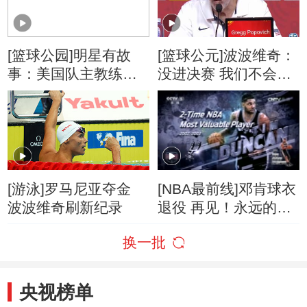
[篮球公园]明星有故
[篮球公元]波波维奇：
事：美国队主教练波
没进决赛 我们不会有
波维奇
借口
[游泳]罗马尼亚夺金
[NBA最前线]邓肯球衣
波波维奇刷新纪录
退役 再见！永远的21
号新秀
换一批
央视榜单