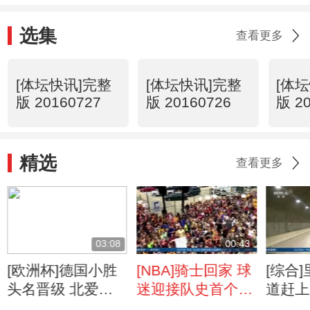
选集
查看更多
[体坛快讯]完整
[体坛快讯]完整
[体
版 20160727
版 20160726
版 2
精选
查看更多
03:08
00:43
[欧洲杯]德国小胜
[NBA]骑士回家 球
[综合
头名晋级 北爱尔
迷迎接队史首个冠
道赶上
兰梦想继续
军奖杯
开幕前