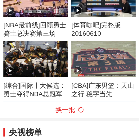
[NBA最前线]回顾勇士
[体育咖吧]完整版
骑士总决赛第三场
20160610
[综合]国际十大候选：
[CBA]广东男篮：天山
勇士夺得NBA总冠军
之行 稳字当先
换一批
央视榜单