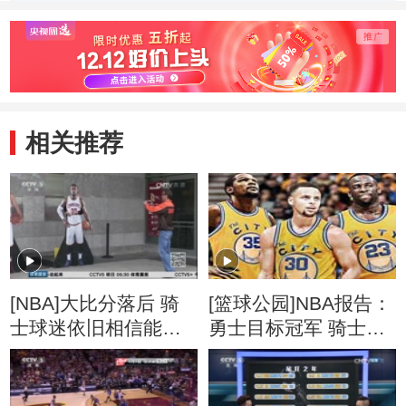
相关推荐
[NBA]大比分落后 骑
[篮球公园]NBA报告：
士球迷依旧相信能够
勇士目标冠军 骑士志
逆转
在卫冕