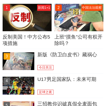
1
2
新闻1+1
中国法治观察
反制美国！中方公布5
上班“摸鱼”公司有权开
项措施
除吗？
新版《防卫白皮书》藏祸心
3
今日关注
U17男足国家队：未来可期
4
足球之夜
三招教你识破真假全麦面包
5