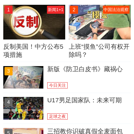
1
2
新闻1+1
中国法治观察
反制美国！中方公布5
上班“摸鱼”公司有权开
项措施
除吗？
新版《防卫白皮书》藏祸心
3
今日关注
U17男足国家队：未来可期
4
足球之夜
三招教你识破真假全麦面包
5