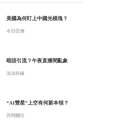
2016-06-17 08:25:07
美國為何盯上中國光模塊？
[综合]2016中国国际露营
大会即将揭开大幕
今日亞洲
2016-06-17 08:17:06
[国际足球]邓加遭下课 蒂
特即将就任巴西主帅
暗語引流？午夜直播間亂象
法治在線
2016-06-17 07:12:05
[网球]英国女王杯网球赛
费德勒开启卫冕之路
“AI雙星”上空有何新本領？
2016-06-17 07:11:09
共同關注
[网球]英国女王杯网球赛
穆雷赢下“德比之战”