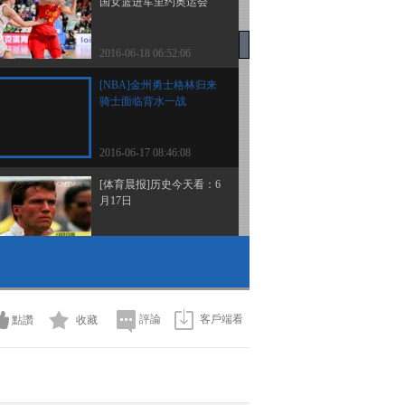
国女篮进军里约奥运会
2016-06-18 06:52:06
[NBA]金州勇士格林归来
骑士面临背水一战
2016-06-17 08:46:08
[体育晨报]历史今天看：6
月17日
2016-06-17 08:44:07
[欧洲杯]北爱尔兰决胜定
位球 乌克兰得势不得分
評論
客戶端看
點讚
收藏
2016-06-17 08:43:06
[欧洲杯]重视对手 “斗牛
士”期待收获两连胜