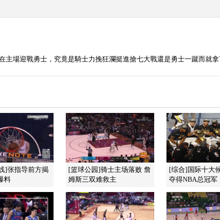
將在主場迎戰勇士，究竟是騎士力挽狂瀾挺進搶七大戰還是勇士一蹴而就
前线]张指导前方揭
[篮球公园]骑士主场落败 詹
[综合]国际十大
爆料
姆斯三双难救主
夺得NBA总冠军