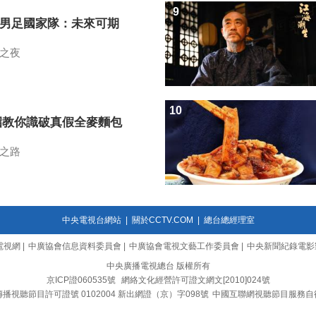
9
7男足國家隊：未來可期
之夜
10
招教你識破真假全麥麵包
之路
中央電視台網站
|
關於CCTV.COM
|
總台總經理室
電視網
|
中廣協會信息資料委員會
|
中廣協會電視文藝工作委員會
|
中央新聞紀錄電影
中央廣播電視總台 版權所有
京ICP證060535號
網絡文化經營許可證文網文[2010]024號
播視聽節目許可證號 0102004 新出網證（京）字098號
中國互聯網視聽節目服務自