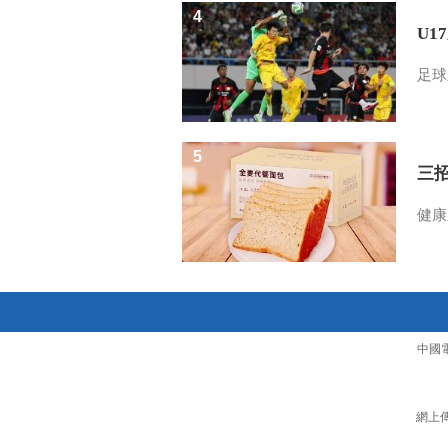
4
U1
足球
5
三
健康
中國
網上傳