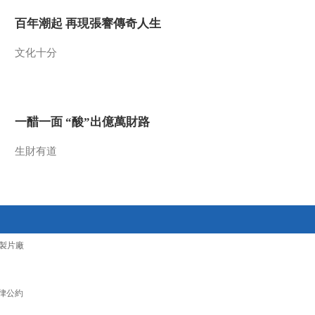
2016-06-17 07:09:06
百年潮起 再現張謇傳奇人生
[田径]阴雨天搅乱钻石联
文化十分
赛斯 运动员成绩大减
2016-06-17 07:06:06
一醋一面 “酸”出億萬財路
[综合]“留动中国”东北赛
区落幕 哈工大夺冠军
生財有道
2016-06-17 07:04:06
[棋牌]全国围甲联赛第八
轮 柯洁助云南险胜
製片廠
2016-06-17 07:00:06
[综合]人在奥运年：做真
实的自己——朱启南
律公約