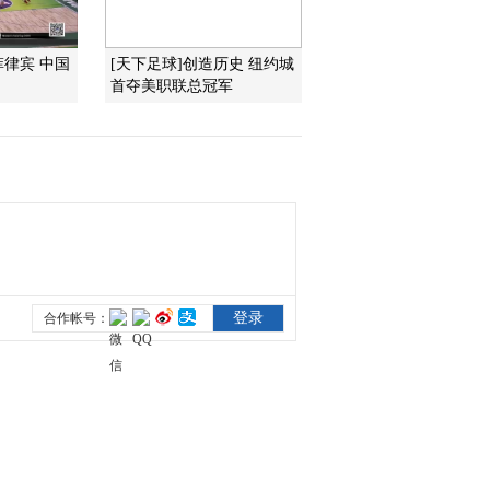
2016-06-17 08:30:07
菲律宾 中国
[天下足球]创造历史 纽约城
首夺美职联总冠军
[欧洲杯]老帅换人收到奇
效 英格兰捍卫住了荣耀
2016-06-17 08:30:06
[欧洲杯]冰与火之歌 冰雹
突降赛场难挡球迷热情
2016-06-17 08:28:08
[欧洲杯]张恩华：定位球
决定比赛 乌克兰运气差
2016-06-17 08:26:10
[欧洲杯]北爱尔兰战胜乌
克兰 拿下欧洲杯首胜