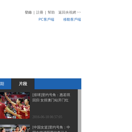
联仍暂停俄田协会员资格
登錄
|
註冊
|
幫助
返回央視網
>>
PC客戶端
移動客戶端
2016-06-18 07:12:07
[综合]里约号角：奥运奖
音
熱榜
牌设计创新 选材用料环
微視頻
保
兒
音樂
體育賽事
農業農村
2016-06-18 07:05:07
[体操]里约号角：为奥运
练兵 尚蓉晋级全能决赛
期
片段
2016-06-18 07:02:07
[排球]里约号角：惠若琪
回归 女排澳门站开门红
2016-06-18 06:57:05
[中国女篮]里约号角：中