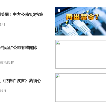
6
制美國！中方公佈5項措施
1+1
7
班“摸魚”公司有權開除
？
法治觀察
8
版《防衛白皮書》藏禍心
關注