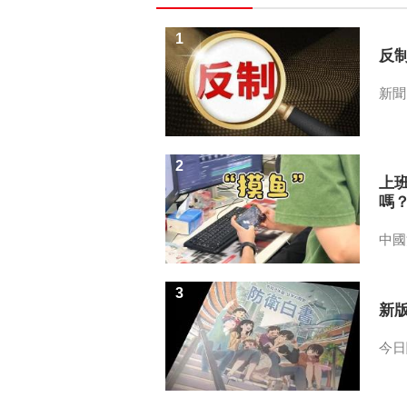
1
反
新聞
2
上
嗎
中國
3
新
今日