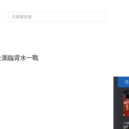
頻道大全
欄目大全
片庫
4K專區
聽
育
電影
國防軍事
電視劇
紀錄
科教
戲曲
社會與法
少
騎士面臨背水一戰
往