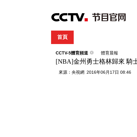
首頁
直播
節目單
綜合
新聞
財經
綜藝
中文國際
體
CCTV-5體育頻道
體育晨報
[NBA]金州勇士格林歸來 
來源：
央視網
2016年06月17日 08:46