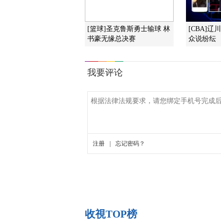
[篮球]圣克鲁斯勇士输球 林
[CBA]
书豪无缘总决赛
众说纷纭
收視TOP榜