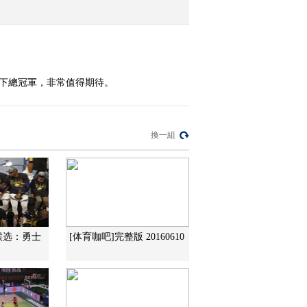
2016-06-17 08:39:07
[欧洲杯]恢复球员体能专
心备战 意大利静待瑞典
拿下總冠軍，非常值得期待。
2016-06-17 08:39:07
[欧洲杯]吴涵之：换人成
換一組
就逆转 英格兰笑到最后
2016-06-17 08:32:06
[欧洲杯]徐阳：英格兰换
人奏效 换打法赢得比赛
候选：勇士
[体育咖吧]完整版 20160610
2016-06-17 08:30:07
[欧洲杯]斯特里奇：进球
感觉很好 感谢球迷支持