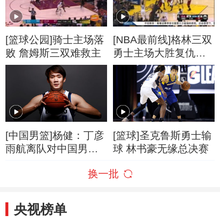
[篮球公园]骑士主场落
[NBA最前线]格林三双
败 詹姆斯三双难救主
勇士主场大胜复仇骑
士
[中国男篮]杨健：丁彦
[篮球]圣克鲁斯勇士输
雨航离队对中国男篮
球 林书豪无缘总决赛
影响大
换一批
央视榜单