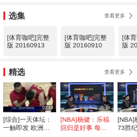
选集
查看更多
[体育咖吧]完整
[体育咖吧]完整
[体
版 20160913
版 20160910
版 2
精选
查看更多
02:14
05:14
[综合]一天体坛：
[NBA]杨健：乐福
[NB
一触即发 欧洲杯
回归是好事 每颗
73胜
今天揭幕
棋子都有作用
影响勇