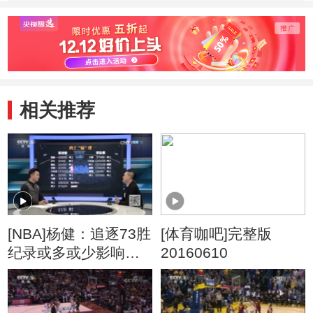
相关推荐
[NBA]杨健：追逐73胜
[体育咖吧]完整版
纪录或多或少影响勇
20160610
士体能