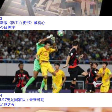
3
新版《防卫白皮书》藏祸心
今日关注
4
U17男足国家队：未来可期
足球之夜