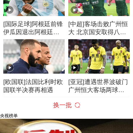
[国际足球]阿根廷前锋
[中超]客场击败广州恒
伊瓜因退出阿根廷国
大 北京国安取得八连
家队
胜
[欧国联]法国比利时欧
[亚冠]遭遇世界波破门
国联半决赛再相遇
广州恒大客场两球告
负
换一批
央视榜单