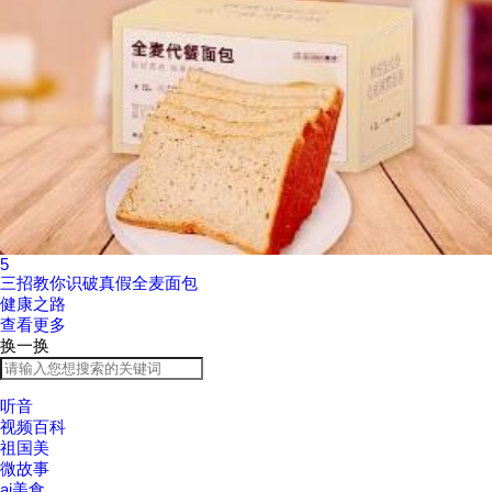
5
三招教你识破真假全麦面包
健康之路
查看更多
换一换
听音
视频百科
祖国美
微故事
ai美食