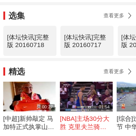
选集
查看更多
[体坛快讯]完整
[体坛快讯]完整
[体
版 20160718
版 20160717
版 2
精选
查看更多
00:27
01:54
[中超]新帅敲定 马
[NBA]主场30分大
[综合
加特正式执掌山东
胜 克里夫兰骑士
节 中
鲁能教鞭
主场扳回一城
福州站