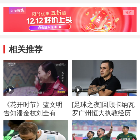
相关推荐
《花开时节》蓝文明
[足球之夜]回顾卡纳瓦
告知潘金枝刘全有撞
罗广州恒大执教经历
死的是荷兰奶牛价值
不菲 潘金枝崩溃