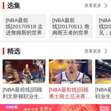
选集
查看更多
[NBA最前
[NBA最前
[NB
线]20170518 走
线]20170511 詹
线]2
进詹姆斯的世界
姆斯王者的世界
见，
理永
精选
查看更多
04:14
10:36
[NBA最前线]回顾
[NBA最前线]回顾
[NB
利文斯顿职业生涯
勇士骑士总决赛第
职业生
之路
一场