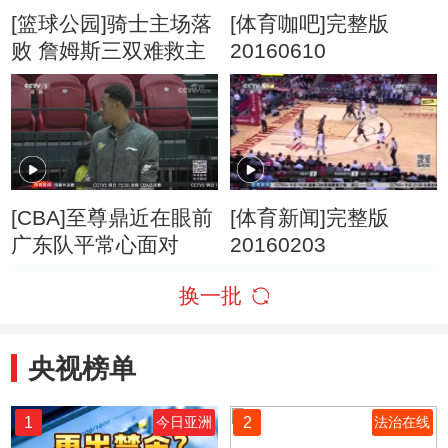
[篮球公园]骑士主场落
[体育咖吧]完整版
败 詹姆斯三双难救主
20160610
[CBA]至尊鼎近在眼前
[体育新闻]完整版
广东队平常心面对
20160203
换一批
央视榜单
1
2
今日亚洲
法治在线