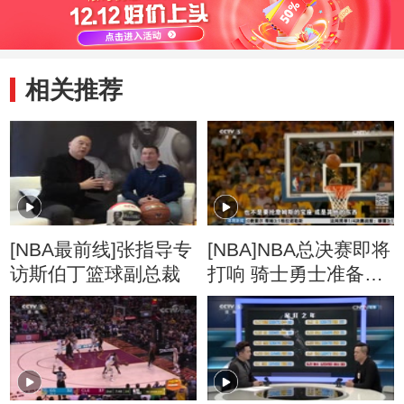
相关推荐
[NBA最前线]张指导专
[NBA]NBA总决赛即将
访斯伯丁篮球副总裁
打响 骑士勇士准备就
绪