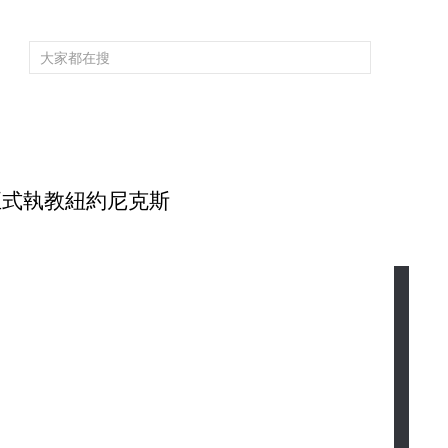
頻道大全
欄目大全
片庫
4K專區
聽
育
電影
國防軍事
電視劇
紀錄
科教
戲曲
社會與法
少
正式執教紐約尼克斯