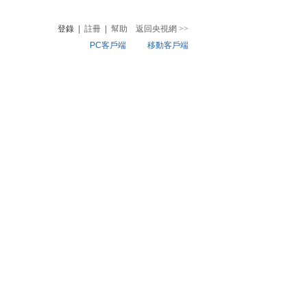
登錄
|
註冊
|
幫助
返回央視網
>>
PC客戶端
移動客戶端
音
熱榜
微視頻
兒
音樂
體育賽事
農業農村