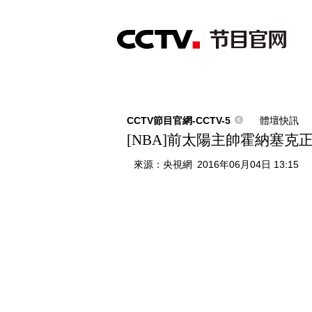
首頁
直播
節目單
綜合
新聞
財經
綜藝
中文國際
體
CCTV節目官網-CCTV-5
體壇快訊
[NBA]前太陽主帥霍納塞克
來源：
央視網
2016年06月04日 13:15