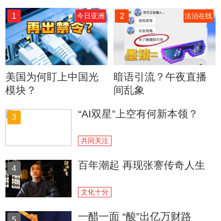
1
2
今日亚洲
法治在线
美国为何盯上中国光
暗语引流？午夜直播
模块？
间乱象
“AI双星”上空有何新本领？
3
共同关注
百年潮起 再现张謇传奇人生
4
文化十分
一醋一面 “酸”出亿万财路
5