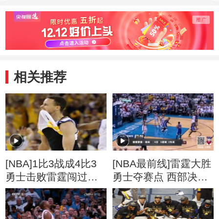
相关推荐
[NBA]1比3战成4比3
[NBA最前线]雷霆大胜
勇士击败雷霆闯过鬼
勇士夺赛点 西部决赛
门关
分析