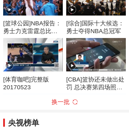
[篮球公园]NBA报告：
[综合]国际十大候选：
勇士力克雷霆总比分
勇士夺得NBA总冠军
2:3
[体育咖吧]完整版
[CBA]篮协还未做出处
20170523
罚 总决赛第四场照常
进行
换一批
央视榜单