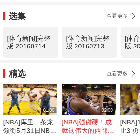
选集
查看更多
[体育新闻]完整
[体育新闻]完整
[体
版 20160714
版 20160713
版 2
精选
查看更多
01:06
02:00
[NBA]库里一条龙
[NBA]强碰硬！成
[NBA
领衔5月31日NBA
就这伟大的西部分
比3 
五佳球
区决赛
闯过鬼