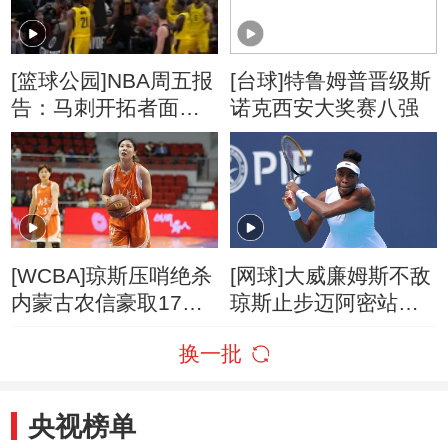
[篮球公园]NBA周五报
[台球]特鲁姆普晋级斯
告：马刺开拓者面临
诺克西安大奖赛八强
绝境
[WCBA]琼斯压哨绝杀
[网球]大威廉姆斯不敌
内蒙古农信豪取17连
琼斯止步迈阿密站首
胜
轮
换一批
央视榜单