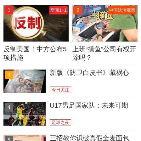
1
2
新闻1+1
中国法治观察
反制美国！中方公布5
上班“摸鱼”公司有权开
项措施
除吗？
新版《防卫白皮书》藏祸心
3
今日关注
U17男足国家队：未来可期
4
足球之夜
三招教你识破真假全麦面包
5