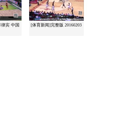
2016-05-05 21:31:15
[NBA最前线]杰森-理查德
菲律宾 中国
[体育新闻]完整版 20160203
森职业生涯五佳扣篮
2016-05-05 21:26:15
[NBA最前线]理查德森畅
谈扣篮大赛独特魅力
2016-05-05 21:23:16
[NBA最前线]杰森-理查德
森职业生涯50大进球
2016-05-05 21:22:16
[NBA最前线]骑士连续两
场三分雨完胜老鹰