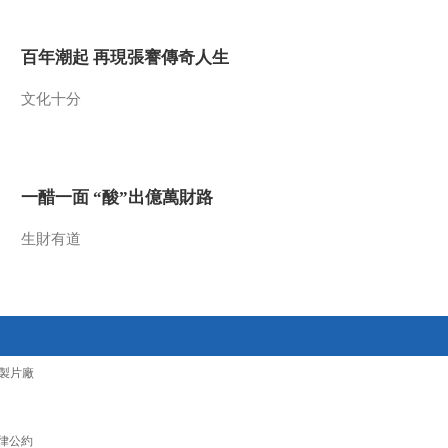
2016-05-05 20:06:15
百年潮起 再現張謇傳奇人生
[NBA最前线]考特尼-李三
分逆袭 黄蜂客场抢到赛
文化十分
点
2016-04-28 20:22:17
[NBA最前线]73胜创历史
金州勇士传奇赛季回顾
一醋一面 “酸”出億萬財路
生財有道
2016-04-28 20:22:17
[NBA最前线]双拳难敌四
手 火箭不敌勇士遭淘汰
2016-04-28 20:00:14
製片廠
[NBA最前线]科比-布莱恩
特退役日幕后那些事
律公約