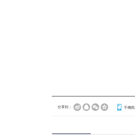
分享到：
手機觀