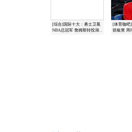
[综合]国际十大：勇士卫冕
[体育咖吧]2
NBA总冠军 詹姆斯转投湖...
箭板凳 周