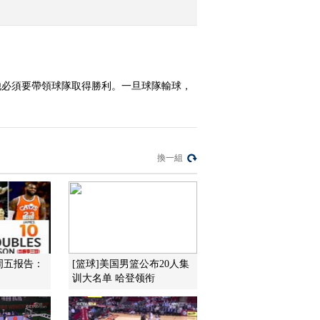
2016-05-26 20:53:14
[NBA最前线]骑士大胜猛
龙夺赛点 东部决赛分析
他必須要帶領球隊取得勝利。一旦球隊輸球，
2016-05-26 20:50:14
[NBA最前线]勇士主场险
胜开拓者 晋级西部决赛
換一組
2016-05-12 19:43:14
[NBA最前线]猛龙主场击
败热火 拿下赛点
A周五报告：
[篮球]美国男篮公布20人集
2016-05-12 19:37:16
训大名单 哈登领衔
[NBA最前线]理查德森：
周琦适合加入NBA