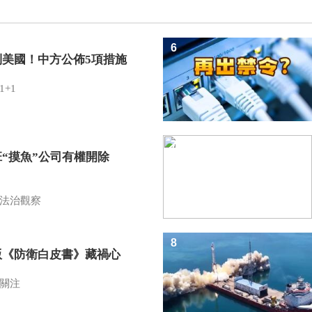
6
制美國！中方公佈5項措施
1+1
7
班“摸魚”公司有權開除
？
法治觀察
8
版《防衛白皮書》藏禍心
關注