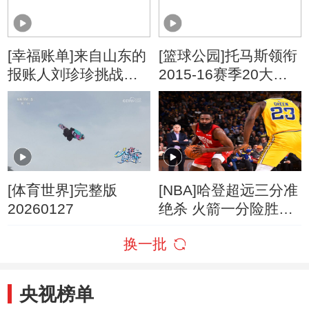
[幸福账单]来自山东的
[篮球公园]托马斯领衔
报账人刘珍珍挑战成
2015-16赛季20大助
功 账单确认
攻
[体育世界]完整版
[NBA]哈登超远三分准
20260127
绝杀 火箭一分险胜勇
士
换一批
央视榜单