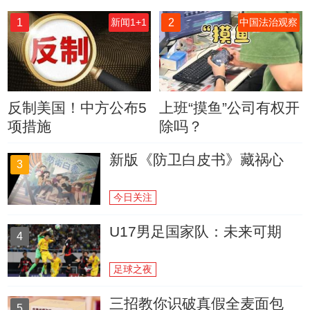
1
2
新闻1+1
中国法治观察
反制美国！中方公布5
上班“摸鱼”公司有权开
项措施
除吗？
新版《防卫白皮书》藏祸心
3
今日关注
U17男足国家队：未来可期
4
足球之夜
三招教你识破真假全麦面包
5