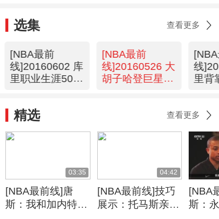
选集
查看更多
[NBA最前
[NBA最前
[NB
线]20160602 库
线]20160526 大
线]20
里职业生涯50佳
胡子哈登巨星成
里背
球
长史
精选
查看更多
03:35
04:42
[NBA最前线]唐
[NBA最前线]技巧
[NB
斯：我和加内特有
展示：托马斯亲授
斯：永
相同的篮球哲学
进攻必杀技
赛季