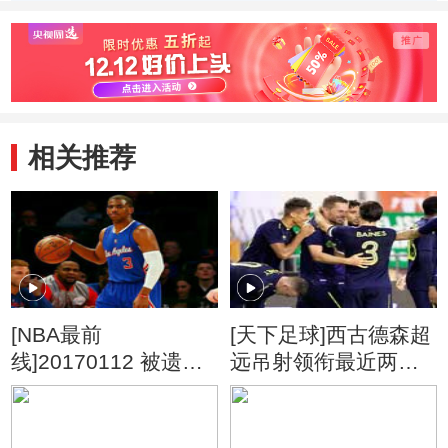
相关推荐
[NBA最前
[天下足球]西古德森超
线]20170112 被遗忘
远吊射领衔最近两周
的王者——保罗
20佳球