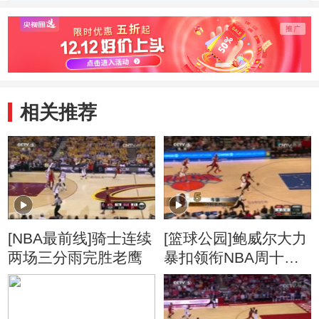
相关推荐
[NBA最前线]骑士连续
[篮球公园]鲍威尔大力
两场三分雨完胜老鹰
暴扣领衔NBA周十大
扣篮