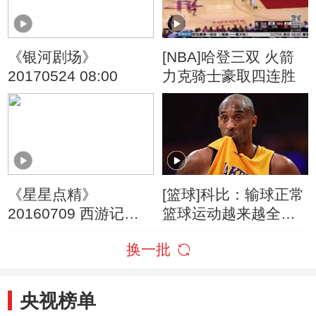
《银河剧场》
[NBA]哈登三双 火箭
20170524 08:00
力克骑士豪取四连胜
《星星点精》
[篮球]科比：输球正常
20160709 西游记
篮球运动越来越全球
（12）
化了
换一批
央视榜单