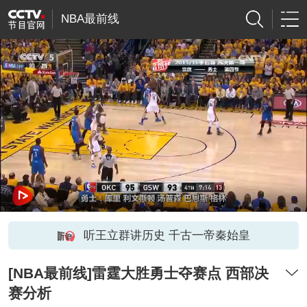
NBA最前线
听王立群讲历史 千古一帝秦始皇
[NBA最前线]雷霆大胜勇士夺赛点 西部决
赛分析