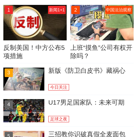
1
2
新闻1+1
中国法治观察
反制美国！中方公布5
上班“摸鱼”公司有权开
项措施
除吗？
新版《防卫白皮书》藏祸心
3
今日关注
U17男足国家队：未来可期
4
足球之夜
三招教你识破真假全麦面包
5