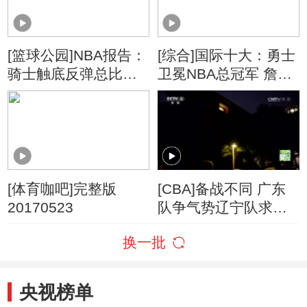
[篮球公园]NBA报告：
[综合]国际十大：勇士
骑士触底反弹总比分
卫冕NBA总冠军 詹姆
3:2
斯转投湖人改写格局
[体育咖吧]完整版
[CBA]备战不同 广东
20170523
队争气势辽宁队求温
度
换一批
央视榜单