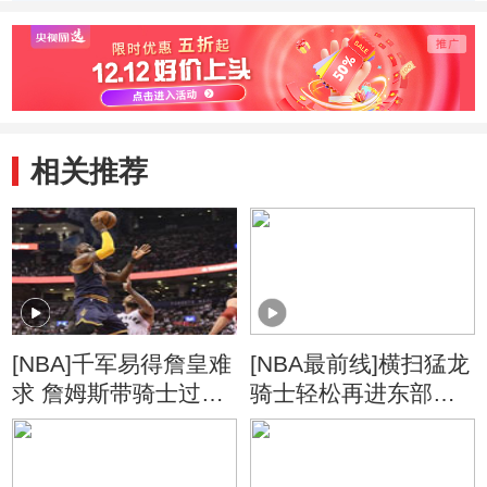
相关推荐
[NBA]千军易得詹皇难
[NBA最前线]横扫猛龙
求 詹姆斯带骑士过关
骑士轻松再进东部决
斩将
赛