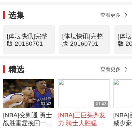
选集
查看更多
[体坛快讯]完整
[体坛快讯]完整
[体
版 20160701
版 20160701
版 2
精选
查看更多
01:43
01:43
[NBA]变则通 勇士
[NBA]三巨头齐发
[NB
战胜雷霆挽回一个
力 骑士大胜猛龙
威少豪
赛点
攻占天王山
抢赛点