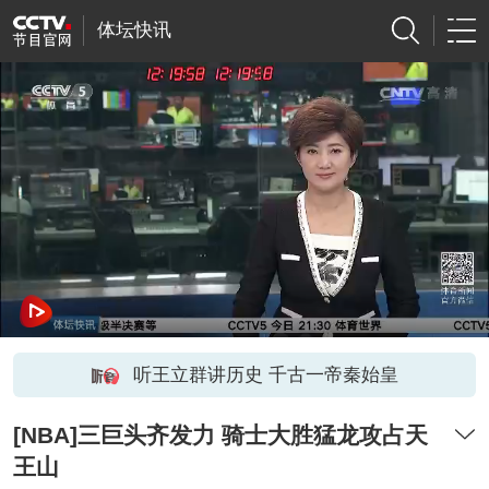
体坛快讯
听王立群讲历史 千古一帝秦始皇
[NBA]三巨头齐发力 骑士大胜猛龙攻占天
王山