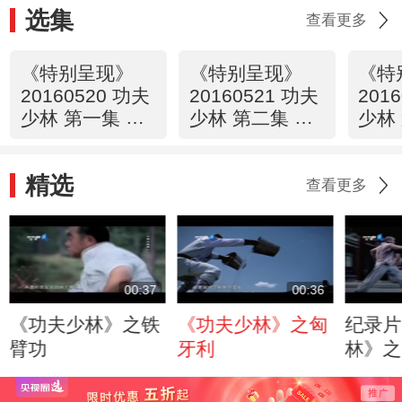
选集
查看更多
《特别呈现》
《特别呈现》
《特
20160520 功夫
20160521 功夫
201
少林 第一集 绝
少林 第二集 秘
少林
学
笈
兵
精选
查看更多
00:37
00:36
《功夫少林》之铁
《功夫少林》之匈
纪录片
臂功
牙利
林》之