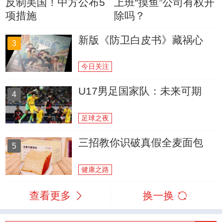
反制美国！中方公布5
上班“摸鱼”公司有权开
项措施
除吗？
新版《防卫白皮书》藏祸心
3
今日关注
U17男足国家队：未来可期
4
足球之夜
三招教你识破真假全麦面包
5
健康之路
查看更多
换一换