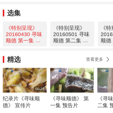
选集
《特别呈现》
《特别呈现》
《特
20160430 寻味
20160501 寻味
201
顺德 第一集 乡
顺德 第二集 匠
顺德
土之源
心独运
味相
精选
查看更多
00:29
00:50
纪录片《寻味顺
《寻味顺德》 第
《寻味
德》 宣传片
一集 预告片
二集 