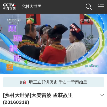
乡村大世界
听王立群讲历史 千古一帝秦始皇
[乡村大世界]大美雷波 孟获故里
(20160319)