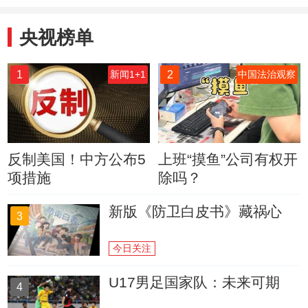
央视榜单
1
2
新闻1+1
中国法治观察
反制美国！中方公布5
上班“摸鱼”公司有权开
项措施
除吗？
新版《防卫白皮书》藏祸心
3
今日关注
U17男足国家队：未来可期
4