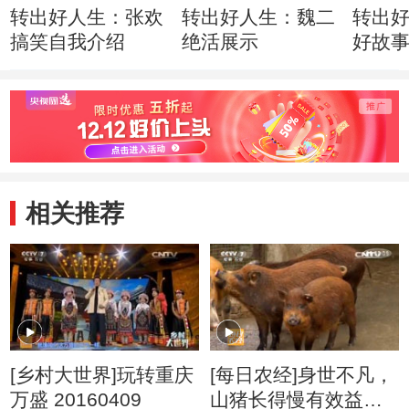
转出好人生：张欢
转出好人生：魏二
转出
搞笑自我介绍
绝活展示
好故
生 5月
相关推荐
[乡村大世界]玩转重庆
[每日农经]身世不凡，
万盛 20160409
山猪长得慢有效益