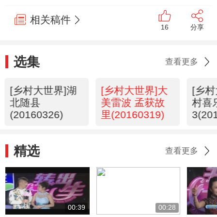
相关稿件
16
分享
选集
查看更多
[乡村大世界]湖
[乡村大世界]大
[乡
北随县
美雷波 孟获故
村喜
(20160326)
里(20160319)
3(20
精选
查看更多
00:39
00:28