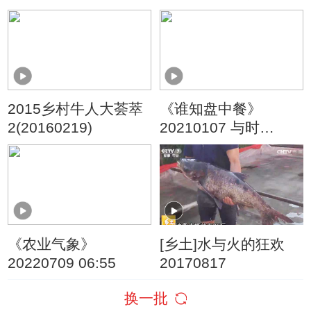
(20160314)
2015乡村牛人大荟萃
《谁知盘中餐》
2(20160219)
20210107 与时
争“鲜”的雷波脐橙
《农业气象》
[乡土]水与火的狂欢
20220709 06:55
20170817
换一批