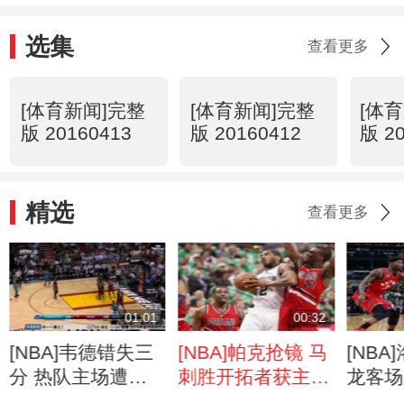
选集
查看更多
[体育新闻]完整
[体育新闻]完整
[体
版 20160413
版 20160412
版 2
精选
查看更多
01:01
00:32
[NBA]韦德错失三
[NBA]帕克抢镜 马
[NBA
分 热队主场遭黄
刺胜开拓者获主场
龙客场
蜂逆转
43连胜
行者