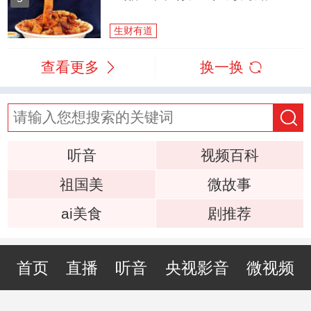
生财有道
查看更多
换一换
听音
视频百科
祖国美
微故事
ai美食
剧推荐
首页
直播
听音
央视影音
微视频