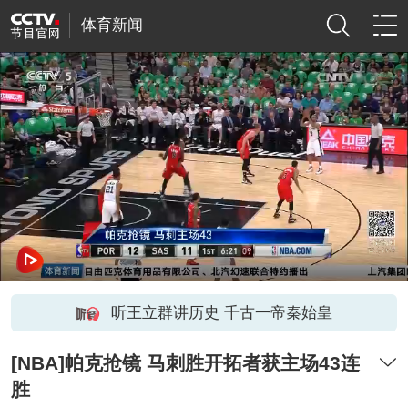
体育新闻
听王立群讲历史 千古一帝秦始皇
[NBA]帕克抢镜 马刺胜开拓者获主场43连
胜