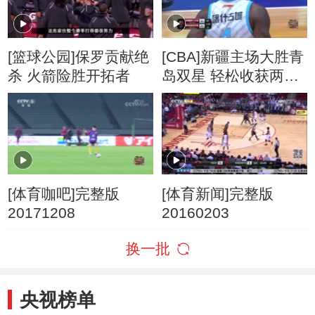
[篮球公园]保罗贡献绝
[CBA]新疆主场大胜青
杀 火箭险胜开拓者
岛双星 轻松收获两连
胜
[体育咖吧]完整版
[体育新闻]完整版
20171208
20160203
换一批
央视榜单