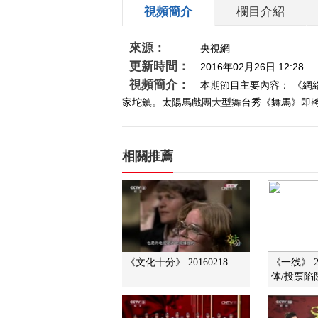
視頻簡介
欄目介紹
來源：
央視網
更新時間：
2016年02月26日 12:28
視頻簡介：
本期節目主要內容： 《網
家坨鎮。太陽馬戲團大型舞台秀《舞馬》即將登
相關推薦
《文化十分》 20160218
《一线》 2
体/投票陷