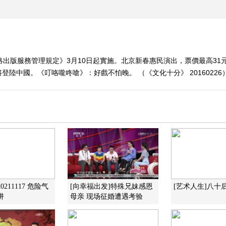
絡出版服務管理規定》3月10日起實施。北京新春惠民演出，票價最高3
陸中國。《叮咯嚨咚嗆》：好戲不怕晚。 （《文化十分》 20160226
0211117 危险气
[向幸福出发]特殊兄妹感恩
[艺术人生]八十
阱
母亲 现场征婚遭遇考验