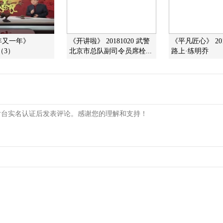
一年又一年》
《开讲啦》 20181020 武警
《平凡匠心》 201
 （3）
北京市总队副司令员席栓...
路上·练明乔