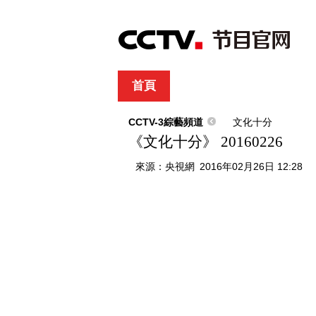
首頁
直播
節目單
綜合
新聞
財經
綜藝
中文國際
體
CCTV-3綜藝頻道
文化十分
《文化十分》 20160226
來源：
央視網
2016年02月26日 12:28