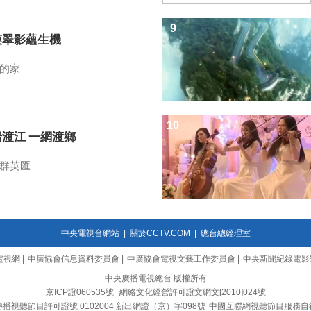
9
漠翠影蘊生機
的家
10
船渡江 一網渡鄉
群英匯
中央電視台網站
|
關於CCTV.COM
|
總台總經理室
電視網
|
中廣協會信息資料委員會
|
中廣協會電視文藝工作委員會
|
中央新聞紀錄電影
中央廣播電視總台 版權所有
京ICP證060535號
網絡文化經營許可證文網文[2010]024號
播視聽節目許可證號 0102004 新出網證（京）字098號
中國互聯網視聽節目服務自