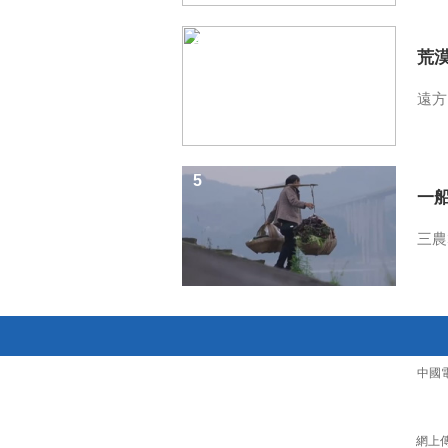
4
荒
遠方
5
一
三農
中國
網上傳