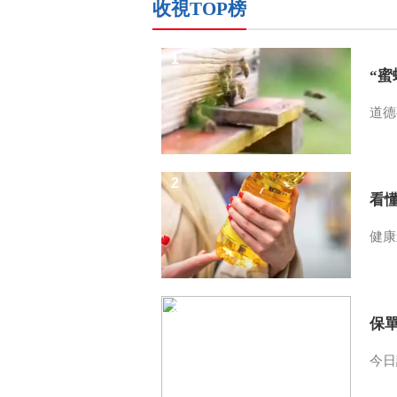
收視TOP榜
1
“
道德
2
看
健康
3
保
今日