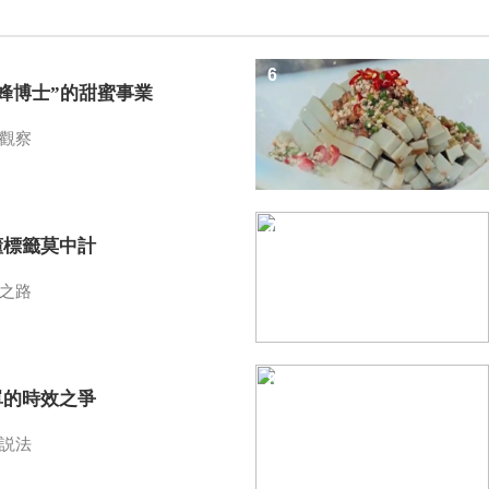
6
蜜蜂博士”的甜蜜事業
觀察
7
懂標籤莫中計
之路
8
單的時效之爭
説法