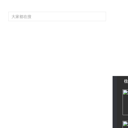
頻道大全
欄目大全
片庫
4K專區
聽
育
電影
國防軍事
電視劇
紀錄
科教
戲曲
社會與法
少
往