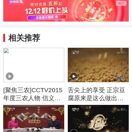
扬
相关推荐
[聚焦三农]CCTV2015
舌尖上的享受 正宗豆
年度三农人物 信义少
腐原来是这么做出来
年 叶石云
的