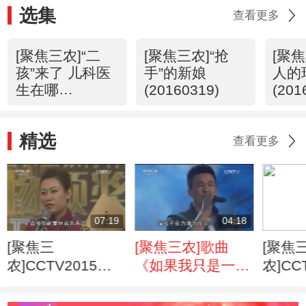
选集
查看更多
[聚焦三农]“二
[聚焦三农]“抢
[聚
孩”来了 儿科医
手”的新娘
人的
生在哪
(20160319)
(201
(20160320)
精选
查看更多
07:19
04:18
[聚焦三
[聚焦三农]歌曲
[聚焦
农]CCTV2015年
《如果我只是一棵
农]CC
度三农人物 刘启
小草》
度三农
芳 徐长林 吴迪 张
少年 