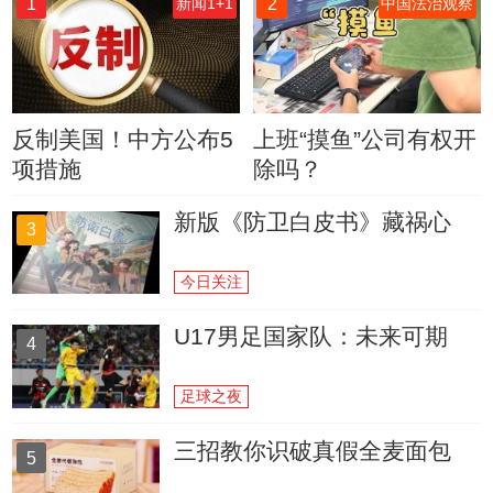
1
2
新闻1+1
中国法治观察
反制美国！中方公布5
上班“摸鱼”公司有权开
项措施
除吗？
新版《防卫白皮书》藏祸心
3
今日关注
U17男足国家队：未来可期
4
足球之夜
三招教你识破真假全麦面包
5