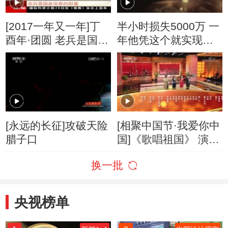
[2017一年又一年]丁
半小时损失5000万 一
酉年·团圆 老兵是国家
年他凭这个就实现财
宝贵的财富
富逆袭
[永远的长征]攻破天险
[相聚中国节·我爱你中
腊子口
国]《歌唱祖国》 演
唱：扎西顿珠 金润吉
换一批
等
央视榜单