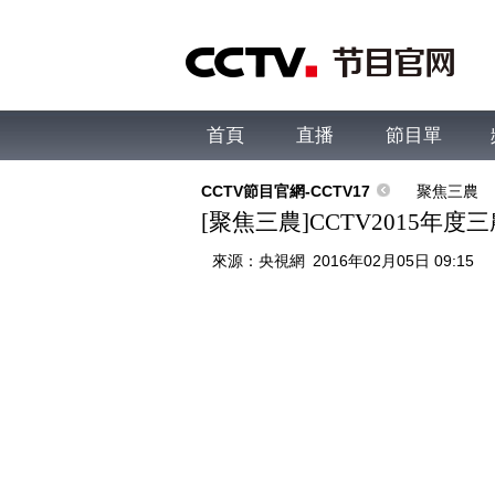
首頁
直播
節目單
綜合
新聞
財經
綜藝
中文國際
體
CCTV節目官網-CCTV17
聚焦三農
[聚焦三農]CCTV2015年度
來源：
央視網
2016年02月05日 09:15