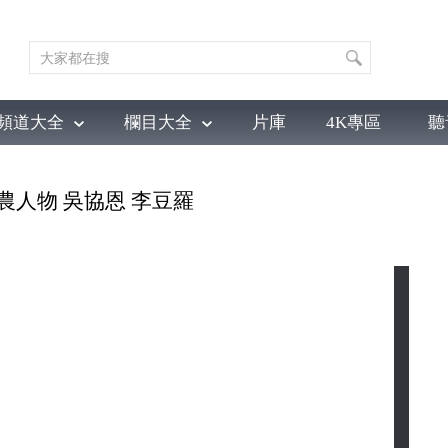
頻道大全
欄目大全
片庫
4K專區
聽
育
電影
國防軍事
電視劇
紀錄
科教
戲曲
社會與法
少
三農人物 吳協恩 李豆羅