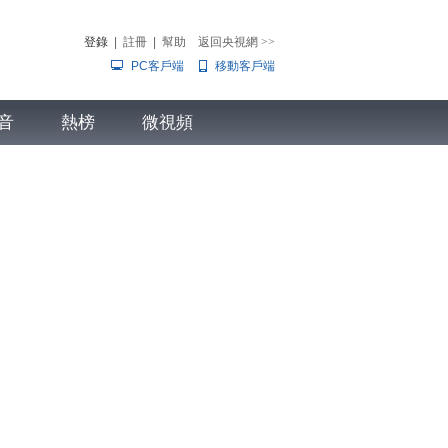
登錄
|
註冊
|
幫助
返回央視網
>>
PC客戶端
移動客戶端
音
熱榜
微視頻
兒
音樂
體育賽事
農業農村