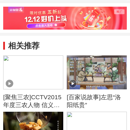
芳 徐长林 吴迪 张
扬
相关推荐
[聚焦三农]CCTV2015
[百家说故事]左思“洛
年度三农人物 信义少
阳纸贵”
年 叶石云