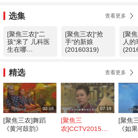
选集
查看更多
[聚焦三农]“二
[聚焦三农]“抢
[聚
孩”来了 儿科医
手”的新娘
人的
生在哪
(20160319)
(201
(20160320)
精选
查看更多
02:18
07:19
[聚焦三农]舞蹈
[聚焦三
[聚焦
《黄河鼓韵》
农]CCTV2015年
《如果
度三农人物 刘启
小草》