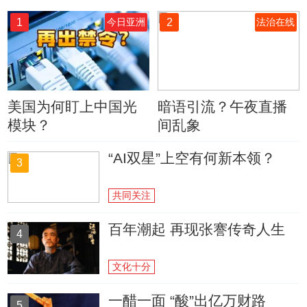
1
2
今日亚洲
法治在线
美国为何盯上中国光
暗语引流？午夜直播
模块？
间乱象
“AI双星”上空有何新本领？
3
共同关注
百年潮起 再现张謇传奇人生
4
文化十分
一醋一面 “酸”出亿万财路
5