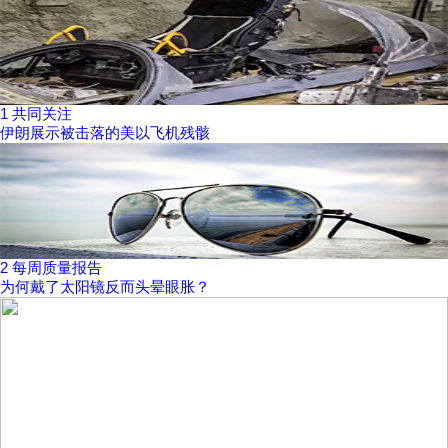
1
共同关注
伊朗展示被击落的美以飞机残骸
2
每周质量报告
为何戴了太阳镜反而头晕眼胀？