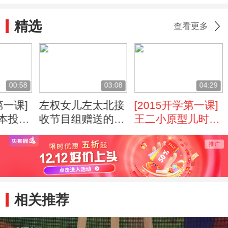
精选
查看更多
00:58
03:08
04:29
第一课]
左权女儿左太北接
[2015开学第一课]
本投降
收节目组赠送的父
王二小原型儿时的
亲雕像
小伙伴史林山
相关推荐