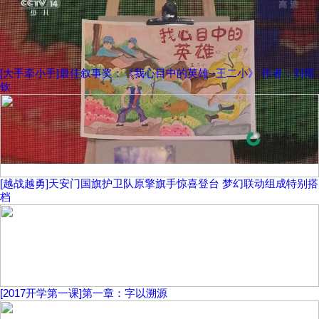
[大手牵小手]最佳叙事奖：《我心目中的英雄--王二小》 作者：刘雨
钦
[越战越勇]天安门国旗护卫队原擎旗手惊喜登台 梦幻联动组成特别搭
档
[2017开学第一课]第一章：字以溯源