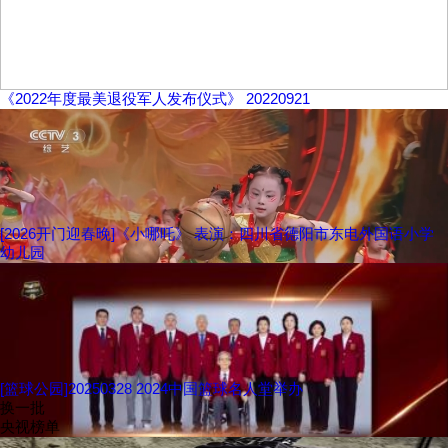
《2022年度最美退役军人发布仪式》 20220921
[2026开门迎春晚]《小哪吒》 表演：四川省德阳市东电外国语小学
幼儿园
[篮球公园]20250328 2024中国篮球名人堂举办
换一批
央视榜单