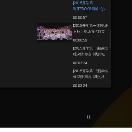
[2015开学第一
课]TFBOYS领诵《少
年自强宣言》
00:00:57
[2015开学第一课]英雄
不朽！现场向抗战英
雄致敬！
00:00:59
[2015开学第一课]谭维
维深情演唱《我的祖
国》感动全场
00:03:24
[2015开学第一课]谭维
维深情演唱《我的祖
国》感动全场
00:03:24
[2015开学第一课]西南
联大王伯惠讲述投笔
从戎的经历
00:02:12
[2015开学第一课]王小
11
丫讲述在烧焦的土地
上大声哭泣的孩童
00:00:47