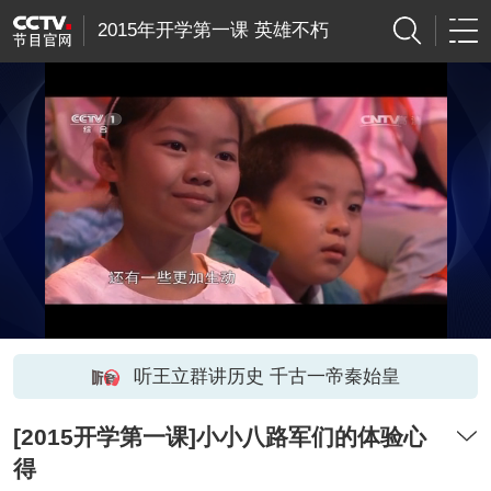
2015年开学第一课 英雄不朽
听王立群讲历史 千古一帝秦始皇
[2015开学第一课]小小八路军们的体验心
得