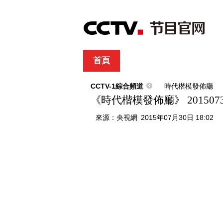
首頁
直播
節目單
綜合
新聞
財經
綜藝
中文國際
體
CCTV-1綜合頻道
時代楷模發佈廳
《時代楷模發佈廳》 201507
來源：
央視網
2015年07月30日 18:02