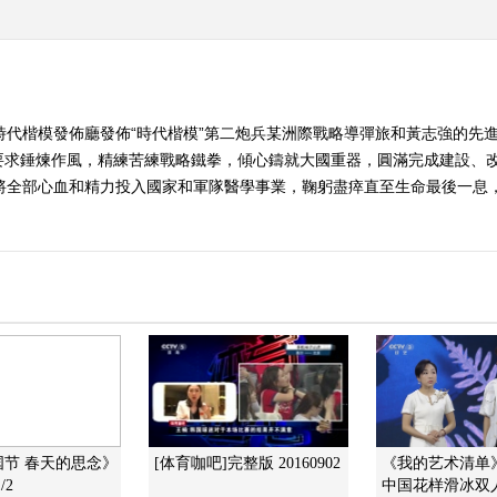
時代楷模發佈廳發佈“時代楷模”第二炮兵某洲際戰略導彈旅和黃志強的先
要求錘煉作風，精練苦練戰略鐵拳，傾心鑄就大國重器，圓滿完成建設、
，將全部心血和精力投入國家和軍隊醫學事業，鞠躬盡瘁直至生命最後一息
国节 春天的思念》
[体育咖吧]完整版 20160902
《我的艺术清单》 2
/2
中国花样滑冰双人