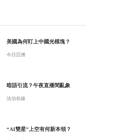
美國為何盯上中國光模塊？
今日亞洲
暗語引流？午夜直播間亂象
法治在線
“AI雙星”上空有何新本領？