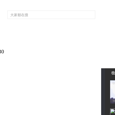
頻道大全
欄目大全
片庫
4K專區
聽
育
電影
國防軍事
電視劇
紀錄
科教
戲曲
社會與法
少
30
往