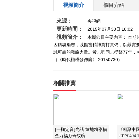
視頻簡介
欄目介紹
來源：
央視網
更新時間：
2015年07月30日 18:02
視頻簡介：
本期節目主要內容： 本期
因鑄魂勵志，以擔當精神真打實備，以嚴實
誠可靠的戰略力量。黃志強同志從醫77年
（《時代楷模發佈廳》 20150730）
相關推薦
[一槌定音]光绪 黄地粉彩描
《相聚中
金万福万寿纹碗
20170404 1