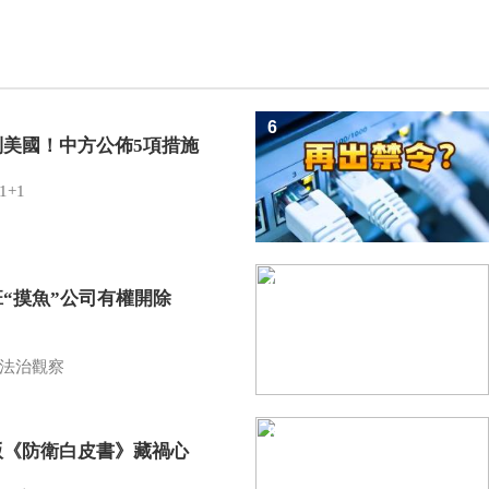
6
制美國！中方公佈5項措施
1+1
7
班“摸魚”公司有權開除
？
法治觀察
8
版《防衛白皮書》藏禍心