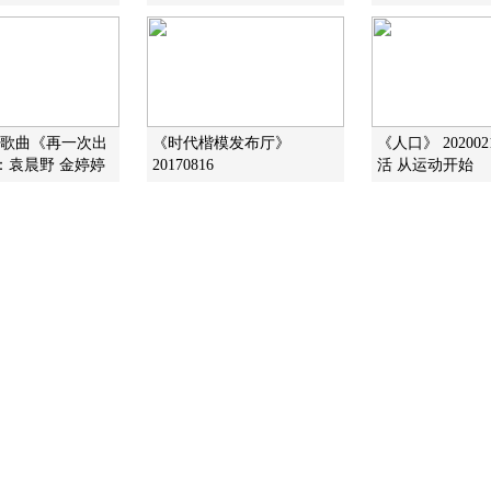
1]歌曲《再一次出
《时代楷模发布厅》
《人口》 20200
：袁晨野 金婷婷
20170816
活 从运动开始