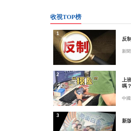
收視TOP榜
1
反
新聞
2
上
嗎
中國
3
新