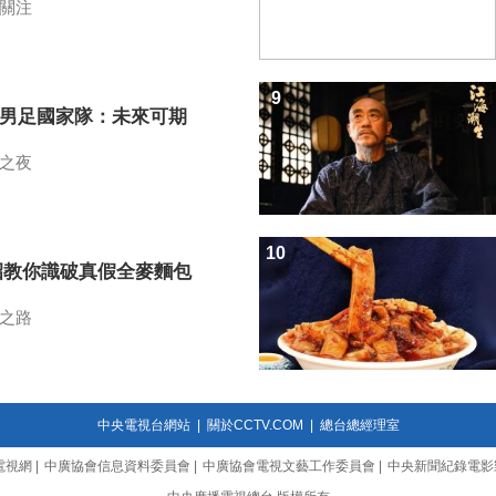
關注
9
7男足國家隊：未來可期
之夜
10
招教你識破真假全麥麵包
之路
中央電視台網站
|
關於CCTV.COM
|
總台總經理室
電視網
|
中廣協會信息資料委員會
|
中廣協會電視文藝工作委員會
|
中央新聞紀錄電影