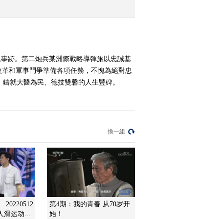
2015-03-30 18:00:13
進事跡。第二炮兵某洲際戰略導彈旅以忠誠基
改革和軍事鬥爭準備各項任務，不愧為絕對忠
，鑄就大醫為民、德技雙馨的人生豐碑。
換一組
0220512
第4期：我的青春 从70岁开
滑运动...
始！