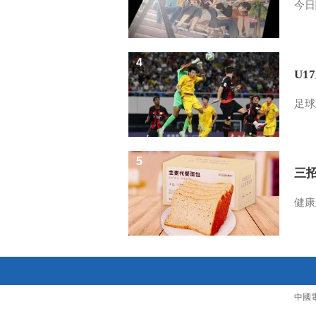
今日
4
U1
足球
5
三
健康
中國