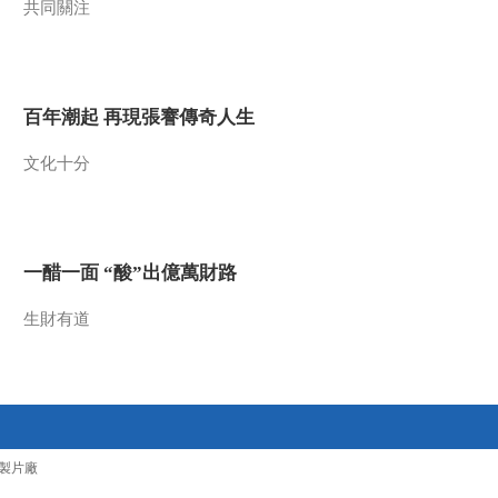
共同關注
百年潮起 再現張謇傳奇人生
文化十分
一醋一面 “酸”出億萬財路
生財有道
製片廠