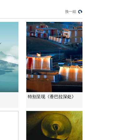
項措施
新聞1+1
換一組
上班“摸魚”公司有權開
除嗎？
中國法治觀察
新版《防衛白皮書》
藏禍心
今日關注
U17男足國家隊：未
來可期
足球之夜
三招教你識破真假全
特别呈现《香巴拉深处》
麥麵包
健康之路
美國為何盯上中國光
模塊？
今日亞洲
暗語引流？午夜直播