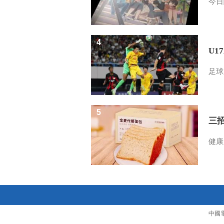
今日
4
U1
足球
5
三
健康
中國