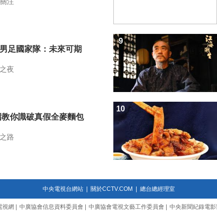
關注
9
7男足國家隊：未來可期
之夜
10
招教你識破真假全麥麵包
之路
中央電視台網站
|
關於CCTV.COM
|
總台總經理室
電視網
|
中廣協會信息資料委員會
|
中廣協會電視文藝工作委員會
|
中央新聞紀錄電影