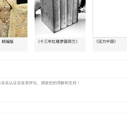
》精编版
《十三年红楼梦圆荷兰》
《活力中国》