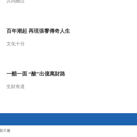
共同關注
百年潮起 再現張謇傳奇人生
文化十分
一醋一面 “酸”出億萬財路
生財有道
製片廠