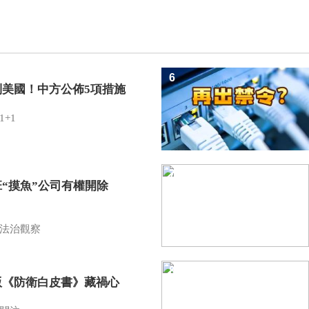
6
制美國！中方公佈5項措施
1+1
7
班“摸魚”公司有權開除
？
法治觀察
8
版《防衛白皮書》藏禍心