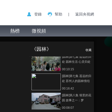
泉 文震亨与《长物
志》
00:14:07
登錄
幫助
|
返回央視網
[园林]第七集 遥远的归
处 苏州的太湖石
熱榜
微視頻
00:12:02
[园林]第七集 遥远的归
[园林]第八集 墙里
正在播放
处 狮子林 “山石韩”
的花园 故事之二：桥
《园林》
00:06:33
收藏
[园林]第七集 遥远的归
处 园林生活 心灵归处
00:10:15
[园林]第七集 遥远的归
处 苏州人的园林情结
00:16:42
[园林]第八集 墙里的花
园 故事之一：梦
00:08:07