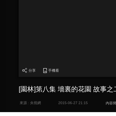
分享
手機看
[園林]第八集 墻裏的花園 故事
來源 : 央視網
2015-06-27 21:15
內容