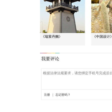
《瑞萦丹阙》
《中国设计