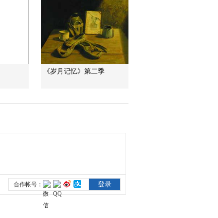
間亂象
法治在線
“AI雙星”上空有何新本
領？
共同關注
《岁月记忆》第二季
百年潮起 再現張謇傳
奇人生
文化十分
一醋一面 “酸”出億萬
財路
生財有道