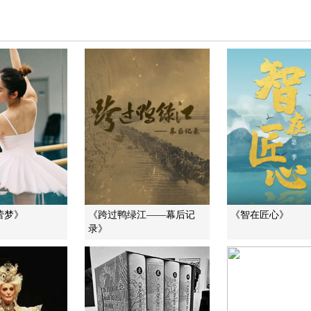
蕾梦》
《跨过鸭绿江——幕后记
《智在匠心》
录》