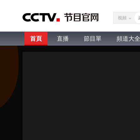
視頻
首頁
直播
節目單
頻道大