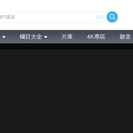
熱榜
全
欄目大全
片庫
4K專區
聽音