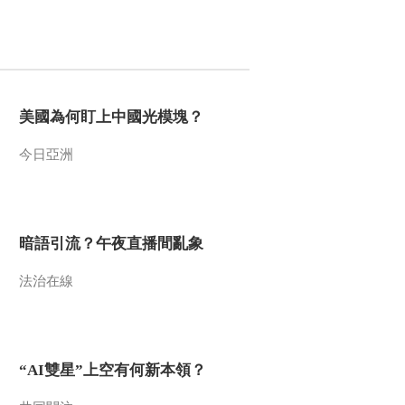
美國為何盯上中國光模塊？
今日亞洲
暗語引流？午夜直播間亂象
法治在線
“AI雙星”上空有何新本領？