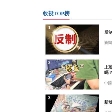
收視TOP榜
1
反
新聞
2
上
嗎
中國
3
新