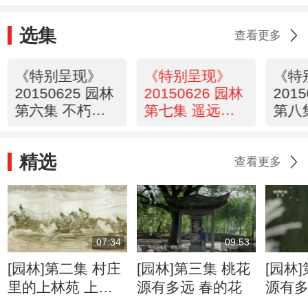
选集
查看更多
《特别呈现》
《特别呈现》
《特
20150625 园林
20150626 园林
201
第六集 不朽的
第七集 遥远的
第八
林泉
归处
花园
精选
查看更多
07:34
09:53
[园林]第二集 村庄
[园林]第三集 桃花
[园林
里的上林苑 上林
源有多远 春的花
源有多
苑走向衰败