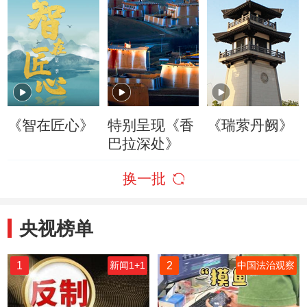
《智在匠心》
特别呈现《香
《瑞萦丹阙》
巴拉深处》
换一批
央视榜单
1
2
新闻1+1
中国法治观察