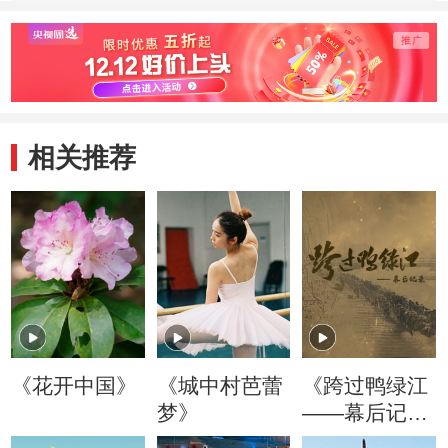
相关推荐
《花开中国》
《城中村芭蕾
《跨过鸭绿江
梦》
——幕后记
录》