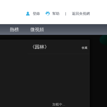
登錄
幫助
|
返回央視網
熱榜
微視頻
《园林》
收藏
加載中...