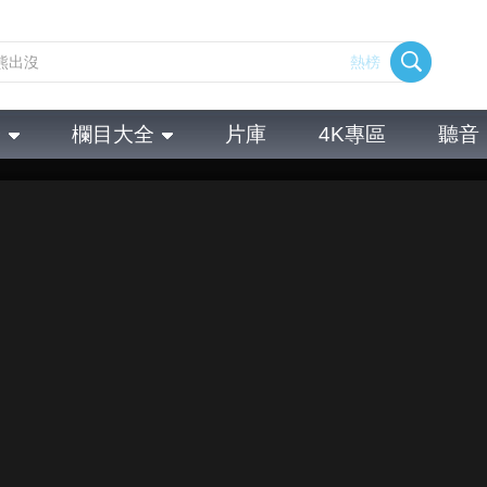
熱榜
全
欄目大全
片庫
4K專區
聽音