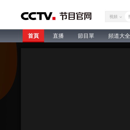
視頻
首頁
直播
節目單
頻道大