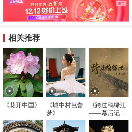
相关推荐
《花开中国》
《城中村芭蕾
《跨过鸭绿江
梦》
——幕后记
录》