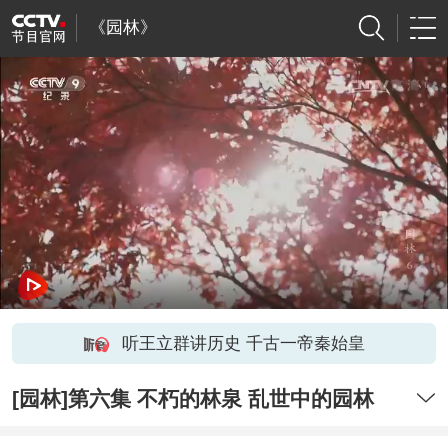
《园林》
听王立群讲历史 千古一帝秦始皇
[园林]第六集 不朽的林泉 乱世中的园林