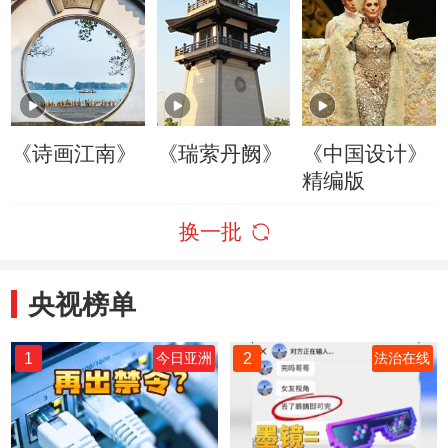
《诗画江南》
《瑞萦丹阙》
《中国设计》
精编版
换一批
央视榜单
1
2
今日亚洲
法治在线