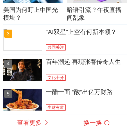
美国为何盯上中国光
暗语引流？午夜直播
模块？
间乱象
“AI双星”上空有何新本领？
3
共同关注
百年潮起 再现张謇传奇人生
4
文化十分
一醋一面 “酸”出亿万财路
5
生财有道
查看更多
换一换