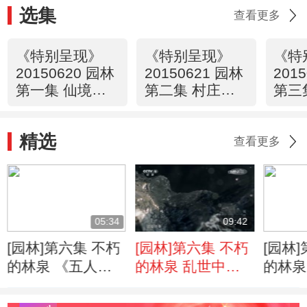
选集
查看更多
《特别呈现》
《特别呈现》
《特
20150620 园林
20150621 园林
201
第一集 仙境在
第二集 村庄里
第三
人间
的上林苑
有多
精选
查看更多
05:34
09:42
[园林]第六集 不朽
[园林]第六集 不朽
[园林
的林泉 《五人墓
的林泉 乱世中的
的林泉
碑记》：园林之外
园林
食身亡
的动荡