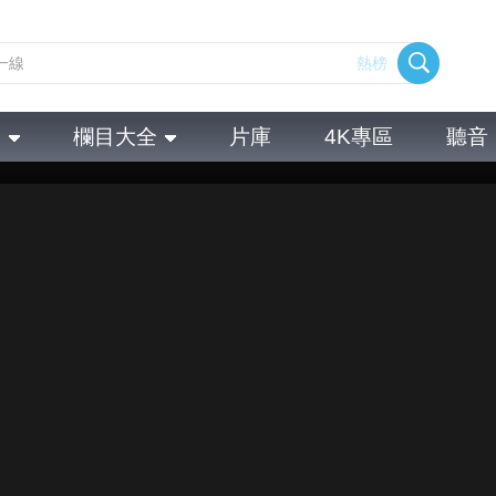
熱榜
全
欄目大全
片庫
4K專區
聽音