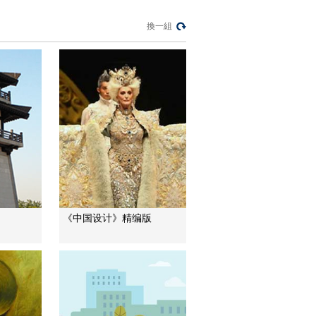
间 园主艾瑞克的园林
梦
00:06:22
換一組
[园林]第一集 仙境在人
间 艮岳遗石
00:04:29
[园林]第一集 仙境在人
间 中国关于兰花种植
的记录
00:06:12
[园林]第一集 仙境在人
间 园林融入山水之中
00:08:22
[园林]第一集 仙境在人
《中国设计》精编版
间 治愈身心的园林
00:09:26
[园林]第一集 仙境在人
间 苏州沧浪亭
00:04:28
[园林]第一集 仙境在人