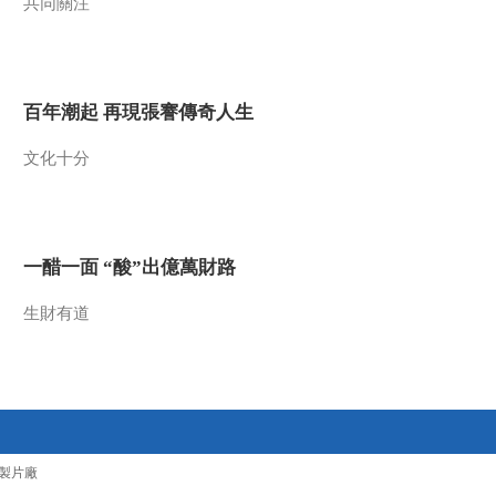
共同關注
[园林]第四集 写在大地
上的诗 从河洛到闽南
00:04:04
百年潮起 再現張謇傳奇人生
[园林]第四集 写在大地
上的诗 白居易的“中
文化十分
隐”理论
00:09:47
[园林]第四集 写在大地
上的诗 隐逸终南山
00:13:28
一醋一面 “酸”出億萬財路
[园林]第四集 写在大地
上的诗 酒狂又引诗魔
生財有道
发
00:07:30
[园林]第四集 写在大地
上的诗 梦里的园林
00:04:33
[园林]第五集 汴京艮岳
製片廠
梦 宋人眼里的人间仙