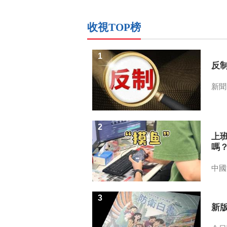
收視TOP榜
1
反
新聞
2
上
嗎
中國
3
新