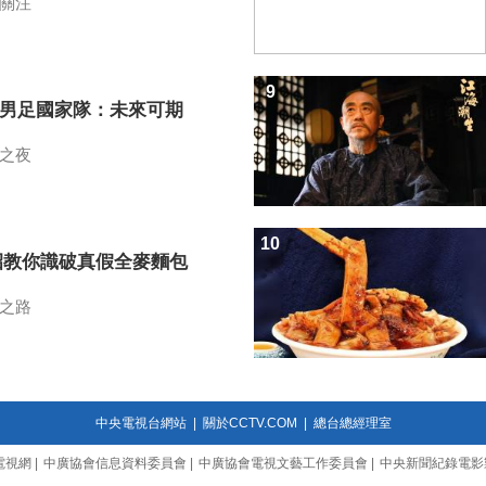
關注
9
7男足國家隊：未來可期
之夜
10
招教你識破真假全麥麵包
之路
中央電視台網站
|
關於CCTV.COM
|
總台總經理室
電視網
|
中廣協會信息資料委員會
|
中廣協會電視文藝工作委員會
|
中央新聞紀錄電影