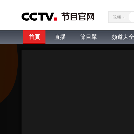
視頻
首頁
直播
節目單
頻道大