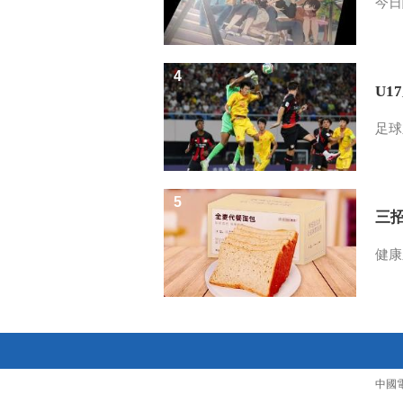
今日
4
U1
足球
5
三
健康
中國