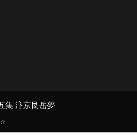
 第五集 汴京艮岳夢
簡介