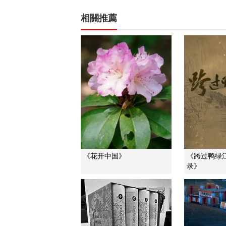
相關推薦
《花开中国》
《跨过鸭绿
录》