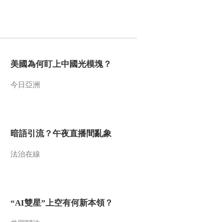
[园林]第二集 村庄里的
上林苑 上林苑走向衰
败
00:07:34
[园林]第三集 桃花源有
多远 春的花
美國為何盯上中國光模塊？
00:09:53
[园林]第三集 桃花源有
今日亞洲
多远 秋的枫
00:10:15
[园林]第三集 桃花源有
多远 夏的鸟
暗語引流？午夜直播間亂象
00:12:42
法治在線
[园林]第三集 桃花源有
多远 冬的雪
00:13:40
[园林]第四集 写在大地
“AI雙星”上空有何新本領？
上的诗 曲江池
00:06:39