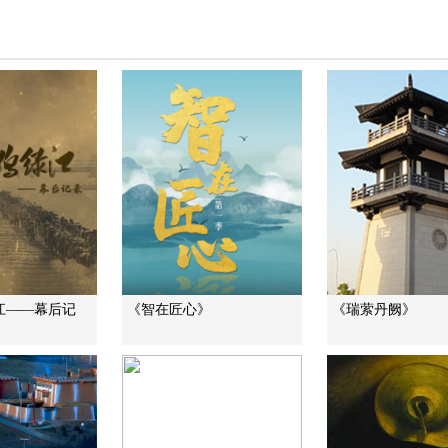
江——幕后记
《智在匠心》
《瑞萦丹阙》