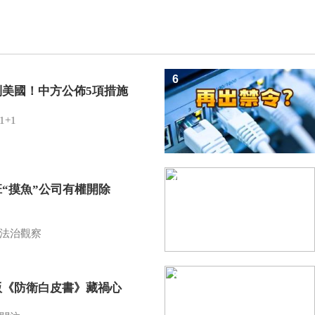
6
制美國！中方公佈5項措施
1+1
7
班“摸魚”公司有權開除
？
法治觀察
8
版《防衛白皮書》藏禍心