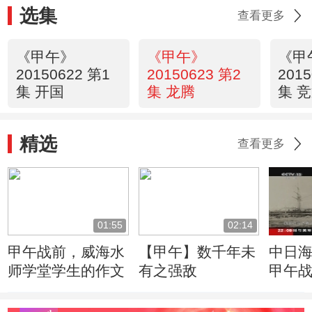
选集
查看更多
《甲午》
《甲午》
《甲
20150622 第1
20150623 第2
2015
集 开国
集 龙腾
集 
精选
查看更多
01:55
02:14
甲午战前，威海水
【甲午】数千年未
中日
师学堂学生的作文
有之强敌
甲午战
年曾