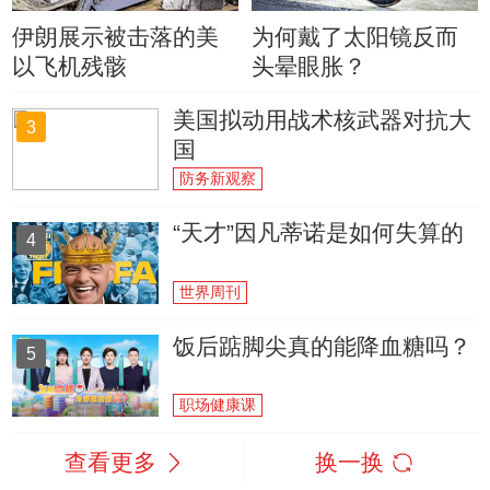
伊朗展示被击落的美
为何戴了太阳镜反而
以飞机残骸
头晕眼胀？
美国拟动用战术核武器对抗大
3
国
防务新观察
“天才”因凡蒂诺是如何失算的
4
世界周刊
饭后踮脚尖真的能降血糖吗？
5
职场健康课
查看更多
换一换