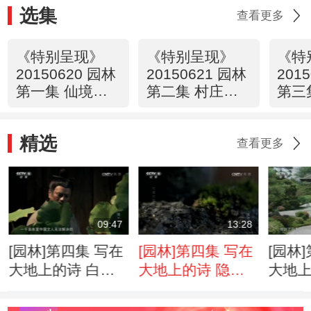
选集
查看更多
《特别呈现》
《特别呈现》
《特
20150620 园林
20150621 园林
201
第一集 仙境在
第二集 村庄里
第三
人间
的上林苑
有多
精选
查看更多
09:47
13:28
[园林]第四集 写在
[园林]第四集 写在
[园林
大地上的诗 白居
大地上的诗 隐逸
大地上
易的“中隐”理论
终南山
又引