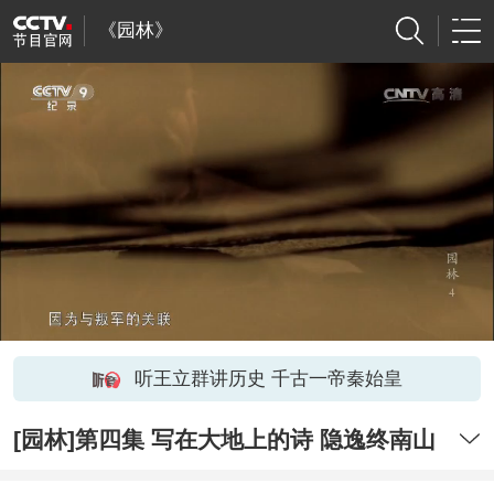
《园林》
听王立群讲历史 千古一帝秦始皇
[园林]第四集 写在大地上的诗 隐逸终南山