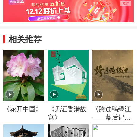
相关推荐
《花开中国》
《见证香港故
《跨过鸭绿江
宫》
——幕后记
录》