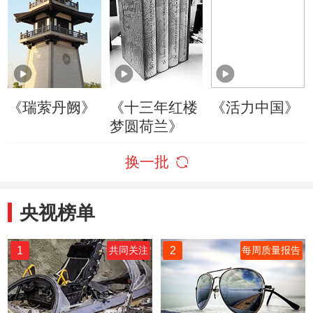
《瑞萦丹阙》
《十三年红楼
《活力中国》
梦圆荷兰》
换一批
央视榜单
1
2
共同关注
每周质量报告