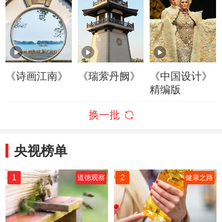
《诗画江南》
《瑞萦丹阙》
《中国设计》
精编版
换一批
央视榜单
1
2
道德观察
健康之路