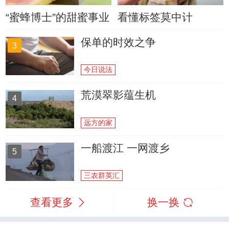
“蜜蜂博士”的甜蜜事业
看懂标签莫中计
保单的时效之争
3
今日说法
荒漠翠影蕴生机
4
远方的家
一船渡江 一网渡乡
5
三农群英汇
查看更多
换一换