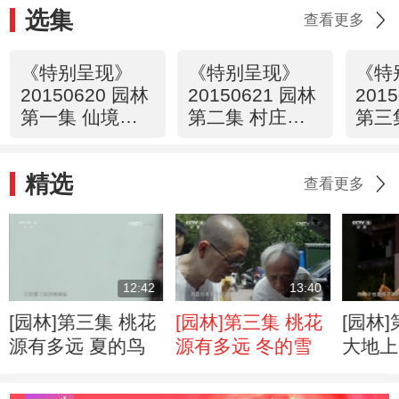
选集
查看更多
《特别呈现》
《特别呈现》
《特
20150620 园林
20150621 园林
201
第一集 仙境在
第二集 村庄里
第三
人间
的上林苑
有多
精选
查看更多
12:42
13:40
[园林]第三集 桃花
[园林]第三集 桃花
[园林
源有多远 夏的鸟
源有多远 冬的雪
大地上
池