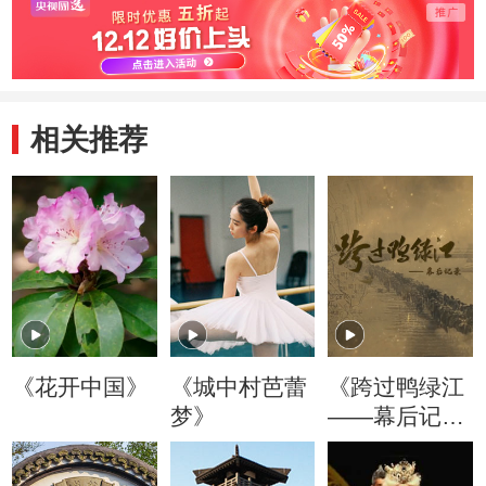
相关推荐
《花开中国》
《城中村芭蕾
《跨过鸭绿江
梦》
——幕后记
录》