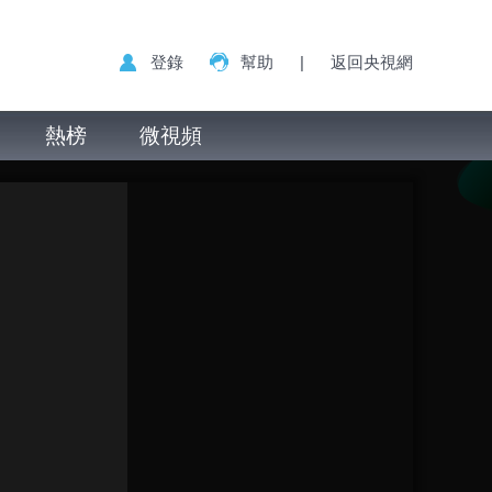
登錄
幫助
|
返回央視網
熱榜
微視頻