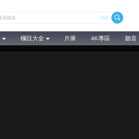
熱榜
全
欄目大全
片庫
4K專區
聽音