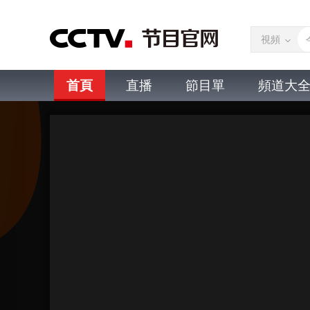
視頻
首頁
直播
節目單
頻道大